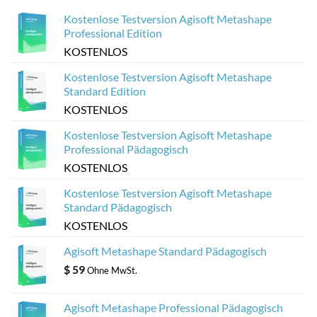
Sketchfab
Viewer
optimieren
aus
Kostenlose Testversion Agisoft Metashape
Agisoft
Metashape-
Professional Edition
Modellen
KOSTENLOS
Kostenlose Testversion Agisoft Metashape
Standard Edition
KOSTENLOS
Kostenlose Testversion Agisoft Metashape
Professional Pädagogisch
KOSTENLOS
Kostenlose Testversion Agisoft Metashape
Standard Pädagogisch
KOSTENLOS
Agisoft Metashape Standard Pädagogisch
$
59
Ohne MwSt.
Agisoft Metashape Professional Pädagogisch