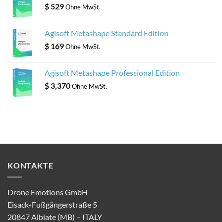
$
529
Ohne MwSt.
Agisoft Metashape Standard Edition
$
169
Ohne MwSt.
Agisoft Metashape Professional Edition
$
3,370
Ohne MwSt.
KONTAKTE
Drone Emotions GmbH
Eisack-Fußgängerstraße 5
20847 Albiate (MB) – ITALY