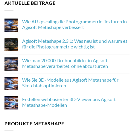
AKTUELLE BEITRÄGE
Wie AI Upscaling die Photogrammetrie-Texturen in
Agisoft Metashape verbessert
No
Comments
Agisoft Metashape 2.3.1: Was neu ist und warum es
on
Wie
für die Photogrammetrie wichtig ist
AI
Upscaling
No
die
Comments
Wie man 20.000 Drohnenbilder in Agisoft
Photogrammetrie-
on
Texturen
Agisoft
Metashape verarbeitet, ohne abzustürzen
in
Metashape
Agisoft
2.3.1:
No
Metashape
Was
Comments
Wie Sie 3D-Modelle aus Agisoft Metashape für
verbessert
neu
on
ist
Wie
Sketchfab optimieren
und
man
warum
20.000
No
es
Drohnenbilder
Comments
Erstellen webbasierter 3D-Viewer aus Agisoft
für
in
on
die
Agisoft
Wie
Metashape-Modellen
Photogrammetrie
Metashape
Sie
wichtig
verarbeitet,
3D-
No
ist
ohne
Modelle
Comments
abzustürzen
aus
on
PRODUKTE METASHAPE
Agisoft
Erstellen
Metashape
webbasierter
für
3D-