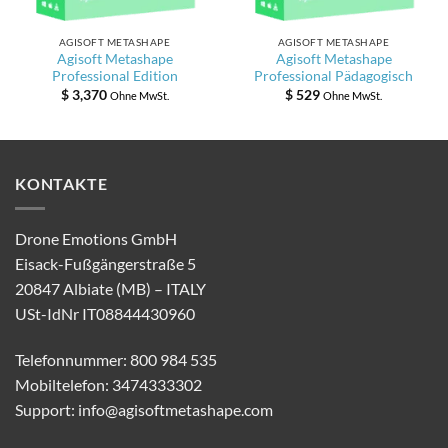
AGISOFT METASHAPE
AGISOFT METASHAPE
Agisoft Metashape
Agisoft Metashape
Professional Edition
Professional Pädagogisch
$
3,370
$
529
Ohne MwSt.
Ohne MwSt.
KONTAKTE
Drone Emotions GmbH
Eisack-Fußgängerstraße 5
20847 Albiate (MB) – ITALY
USt-IdNr IT08844430960
Telefonnummer: 800 984 535
Mobiltelefon: 3474333302
Support:
info@agisoftmetashape.com