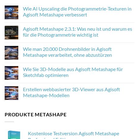
Wie AI Upscaling die Photogrammetrie-Texturen in
Agisoft Metashape verbessert
No
Comments
Agisoft Metashape 2.3.1: Was neu ist und warum es
on
Wie
für die Photogrammetrie wichtig ist
AI
Upscaling
No
die
Comments
Wie man 20.000 Drohnenbilder in Agisoft
Photogrammetrie-
on
Texturen
Agisoft
Metashape verarbeitet, ohne abzustürzen
in
Metashape
Agisoft
2.3.1:
No
Metashape
Was
Comments
Wie Sie 3D-Modelle aus Agisoft Metashape für
verbessert
neu
on
ist
Wie
Sketchfab optimieren
und
man
warum
20.000
No
es
Drohnenbilder
Comments
Erstellen webbasierter 3D-Viewer aus Agisoft
für
in
on
die
Agisoft
Wie
Metashape-Modellen
Photogrammetrie
Metashape
Sie
wichtig
verarbeitet,
3D-
No
ist
ohne
Modelle
Comments
abzustürzen
aus
on
PRODUKTE METASHAPE
Agisoft
Erstellen
Metashape
webbasierter
für
3D-
Sketchfab
Viewer
optimieren
aus
Kostenlose Testversion Agisoft Metashape
Agisoft
Metashape-