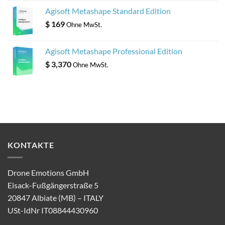
Agisoft Metashape Standard Edition
$
169
Ohne MwSt.
Agisoft Metashape Professional Edition
$
3,370
Ohne MwSt.
KONTAKTE
Drone Emotions GmbH
Eisack-Fußgängerstraße 5
20847 Albiate (MB) – ITALY
USt-IdNr IT08844430960