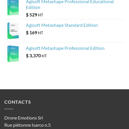
Agisoft Metashape Professional Educational
Edition
$
529
HT
Agisoft Metashape Standard Edition
$
169
HT
Agisoft Metashape Professional Edition
$
3,370
HT
CONTACTS
Drone Emotions Srl
Rue piétonne Isarco n.5