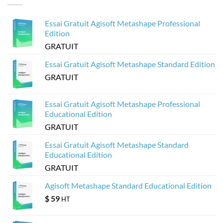
?
pour
des
Sketchfab
visionneuses
3D
Essai Gratuit Agisoft Metashape Professional
sur
le
Edition
Web
à
GRATUIT
partir
de
modèles
Essai Gratuit Agisoft Metashape Standard Edition
Agisoft
Metashape
GRATUIT
?
Essai Gratuit Agisoft Metashape Professional
Educational Edition
GRATUIT
Essai Gratuit Agisoft Metashape Standard
Educational Edition
GRATUIT
Agisoft Metashape Standard Educational Edition
$
59
HT