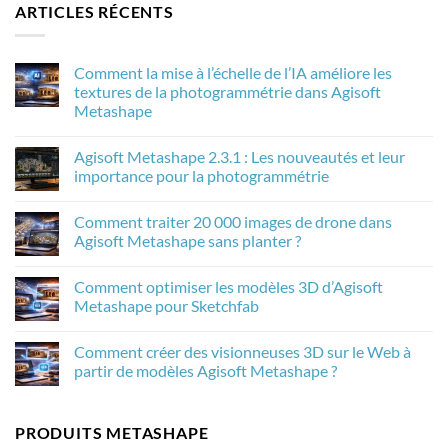
ARTICLES RÉCENTS
Comment la mise à l’échelle de l’IA améliore les
textures de la photogrammétrie dans Agisoft
Metashape
Aucun
commentaire
Agisoft Metashape 2.3.1 : Les nouveautés et leur
sur
Comment
importance pour la photogrammétrie
la
mise
Aucun
à
commentaire
Comment traiter 20 000 images de drone dans
l’échelle
sur
de
Agisoft
Agisoft Metashape sans planter ?
l’IA
Metashape
améliore
2.3.1
Aucun
les
:
commentaire
Comment optimiser les modèles 3D d’Agisoft
textures
Les
sur
de
nouveautés
Comment
Metashape pour Sketchfab
la
et
traiter
photogrammétrie
leur
20
Aucun
dans
importance
000
commentaire
Comment créer des visionneuses 3D sur le Web à
Agisoft
pour
images
sur
Metashape
la
de
Comment
partir de modèles Agisoft Metashape ?
photogrammétrie
drone
optimiser
dans
les
Aucun
Agisoft
modèles
commentaire
Metashape
3D
sur
PRODUITS METASHAPE
sans
d’Agisoft
Comment
planter
Metashape
créer