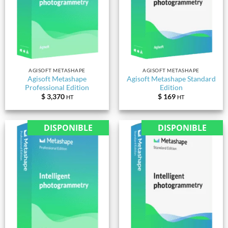
AGISOFT METASHAPE
AGISOFT METASHAPE
Agisoft Metashape
Agisoft Metashape Standard
Professional Edition
Edition
$
3,370
$
169
HT
HT
DISPONIBLE
DISPONIBLE