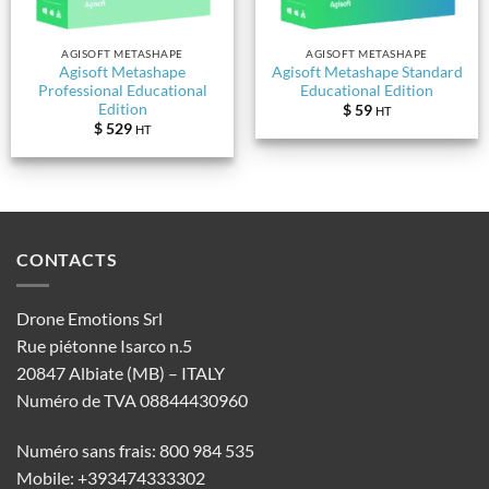
AGISOFT METASHAPE
AGISOFT METASHAPE
Agisoft Metashape
Agisoft Metashape Standard
Professional Educational
Educational Edition
Edition
$
59
HT
$
529
HT
CONTACTS
Drone Emotions Srl
Rue piétonne Isarco n.5
20847 Albiate (MB) – ITALY
Numéro de TVA 08844430960
Numéro sans frais: 800 984 535
Mobile: +393474333302