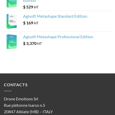
Edition
$
529
HT
Agisoft Metashape Standard Edition
$
169
HT
Agisoft Metashape Professional Edition
$
3,370
HT
CONTACTS
Drone Emotions Srl
Rue piétonne Isarco n.5
20847 Albiate (MB) – ITALY