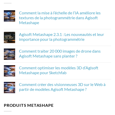
Comment la mise à l’échelle de l’IA améliore les
textures de la photogrammétrie dans Agisoft
Metashape
Aucun
commentaire
Agisoft Metashape 2.3.1 : Les nouveautés et leur
sur
Comment
importance pour la photogrammétrie
la
mise
Aucun
à
commentaire
Comment traiter 20 000 images de drone dans
l’échelle
sur
de
Agisoft
Agisoft Metashape sans planter ?
l’IA
Metashape
améliore
2.3.1
Aucun
les
:
commentaire
Comment optimiser les modèles 3D d’Agisoft
textures
Les
sur
de
nouveautés
Comment
Metashape pour Sketchfab
la
et
traiter
photogrammétrie
leur
20
Aucun
dans
importance
000
commentaire
Comment créer des visionneuses 3D sur le Web à
Agisoft
pour
images
sur
Metashape
la
de
Comment
partir de modèles Agisoft Metashape ?
photogrammétrie
drone
optimiser
dans
les
Aucun
Agisoft
modèles
commentaire
Metashape
3D
sur
PRODUITS METASHAPE
sans
d’Agisoft
Comment
planter
Metashape
créer
?
pour
des
Sketchfab
visionneuses