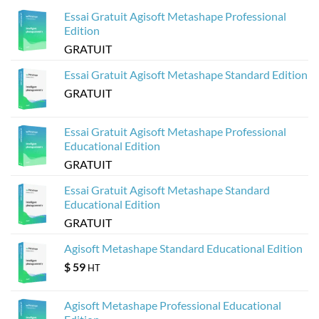
3D
Essai Gratuit Agisoft Metashape Professional
sur
le
Edition
Web
à
GRATUIT
partir
de
modèles
Essai Gratuit Agisoft Metashape Standard Edition
Agisoft
Metashape
GRATUIT
?
Essai Gratuit Agisoft Metashape Professional
Educational Edition
GRATUIT
Essai Gratuit Agisoft Metashape Standard
Educational Edition
GRATUIT
Agisoft Metashape Standard Educational Edition
$
59
HT
Agisoft Metashape Professional Educational