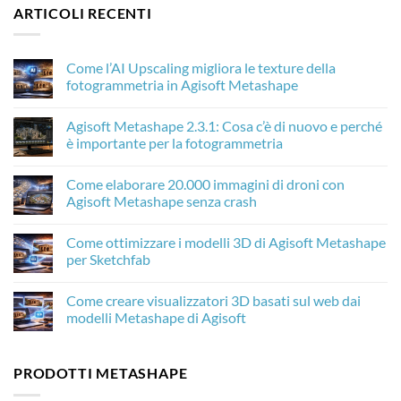
ARTICOLI RECENTI
Come l’AI Upscaling migliora le texture della
fotogrammetria in Agisoft Metashape
Nessun
commento
Agisoft Metashape 2.3.1: Cosa c’è di nuovo e perché
su
Come
è importante per la fotogrammetria
l’AI
Upscaling
Nessun
migliora
commento
Come elaborare 20.000 immagini di droni con
le
su
texture
Agisoft
Agisoft Metashape senza crash
della
Metashape
fotogrammetria
2.3.1:
Nessun
in
Cosa
commento
Come ottimizzare i modelli 3D di Agisoft Metashape
Agisoft
c’è
su
Metashape
di
Come
per Sketchfab
nuovo
elaborare
e
20.000
Nessun
perché
immagini
commento
Come creare visualizzatori 3D basati sul web dai
è
di
su
importante
droni
Come
modelli Metashape di Agisoft
per
con
ottimizzare
la
Agisoft
i
Nessun
fotogrammetria
Metashape
modelli
commento
senza
3D
su
PRODOTTI METASHAPE
crash
di
Come
Agisoft
creare
Metashape
visualizzatori