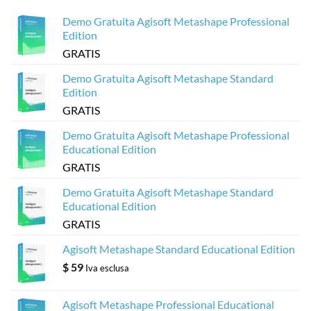
per
3D
Sketchfab
basati
Demo Gratuita Agisoft Metashape Professional
sul
web
Edition
dai
modelli
GRATIS
Metashape
di
Agisoft
Demo Gratuita Agisoft Metashape Standard
Edition
GRATIS
Demo Gratuita Agisoft Metashape Professional
Educational Edition
GRATIS
Demo Gratuita Agisoft Metashape Standard
Educational Edition
GRATIS
Agisoft Metashape Standard Educational Edition
$
59
Iva esclusa
Agisoft Metashape Professional Educational