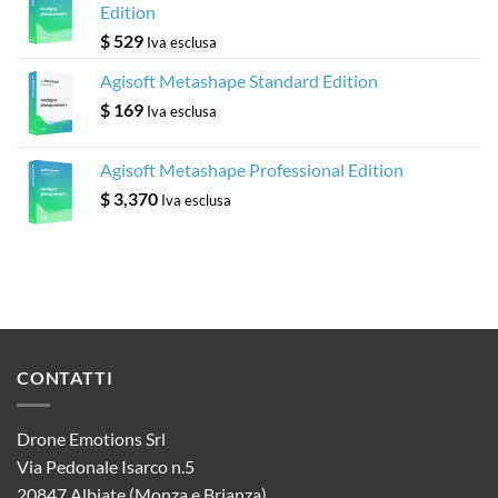
Edition
$
529
Iva esclusa
Agisoft Metashape Standard Edition
$
169
Iva esclusa
Agisoft Metashape Professional Edition
$
3,370
Iva esclusa
CONTATTI
Drone Emotions Srl
Via Pedonale Isarco n.5
20847 Albiate (Monza e Brianza)