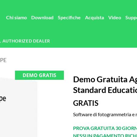
Chi siamo
Download
Specifiche
Acquista
Video
Supp
L AUTHORIZED DEALER
PE
DEMO GRATIS
Demo Gratuita A
Standard Educatio
GRATIS
Software di fotogrammetria e
PROVA GRATUITA 30 GIORN
NESSUN PAGAMENTO RICH