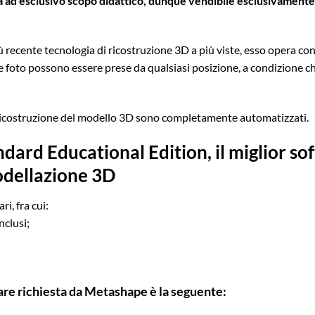
a ad esclusivo scopo didattico, dunque vendibile esclusivamente 
 recente tecnologia di ricostruzione 3D a più viste, esso opera con 
e foto possono essere prese da qualsiasi posizione, a condizione che 
a ricostruzione del modello 3D sono completamente automatizzati.
ard Educational Edition, il miglior so
dellazione 3D
ri, fra cui:
nclusi;
are richiesta da Metashape è la seguente: