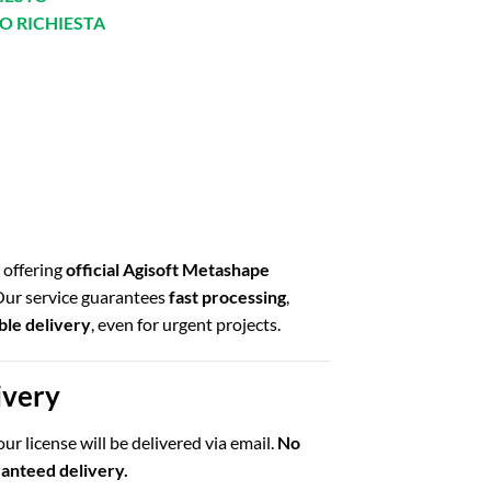
O RICHIESTA
offering
official Agisoft Metashape
 Our service guarantees
fast processing
,
able delivery
, even for urgent projects.
ivery
ur license will be delivered via email.
No
ranteed delivery.