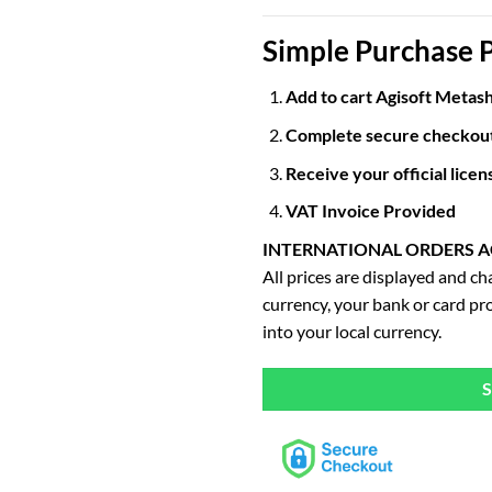
Simple Purchase 
Add to cart Agisoft Metash
Complete secure checkout 
Receive your official lice
VAT Invoice Provided
INTERNATIONAL ORDERS 
All prices are displayed and c
currency, your bank or card pr
into your local currency.