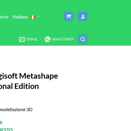
orto
Italiano
EMAIL
WHATSAPP
gisoft Metashape
nal Edition
 modellazione 3D
I
IESTO