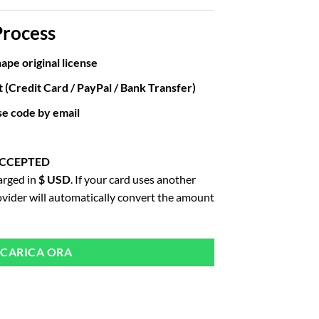
Process
ape original license
(Credit Card / PayPal / Bank Transfer)
nse code by email
ACCEPTED
harged in
$ USD
. If your card uses another
ovider will automatically convert the amount
SCARICA ORA