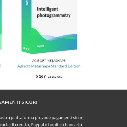
AGISOFT METASHAPE
l
Agisoft Metashape Standard Edition
$
169
Iva esclusa
GAMENTI SICURI
ostra piattaforma prevede pagamenti sicuri
carta di credito, Paypal o bonifico bancario