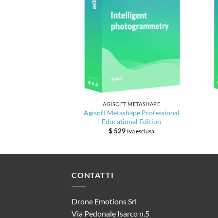
AGISOFT METASHAPE
Agisoft Metashape Professional
Educational Edition
$
529
Iva esclusa
CONTATTI
Drone Emotions Srl
Via Pedonale Isarco n.5