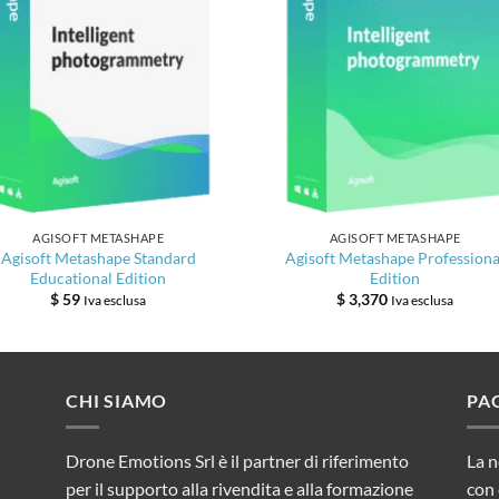
AGISOFT METASHAPE
AGISOFT METASHAPE
Agisoft Metashape Standard
Agisoft Metashape Professiona
Educational Edition
Edition
$
59
$
3,370
Iva esclusa
Iva esclusa
CHI SIAMO
PA
Drone Emotions Srl è il partner di riferimento
La n
per il supporto alla rivendita e alla formazione
con 