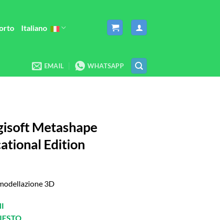
orto
Italiano
EMAIL
WHATSAPP
gisoft Metashape
ational Edition
 modellazione 3D
I
IESTO