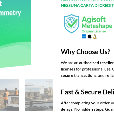
NESSUNA CARTA DI CREDIT
Why Choose Us?
We are an
authorized reseller
licenses
for professional use.
secure transactions
, and
reli
Fast & Secure Del
After completing your order, yo
delays. No hidden steps. Gua