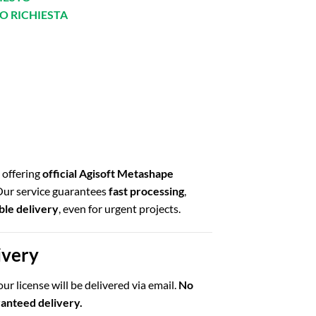
O RICHIESTA
offering
official Agisoft Metashape
 Our service guarantees
fast processing
,
able delivery
, even for urgent projects.
ivery
ur license will be delivered via email.
No
ranteed delivery.