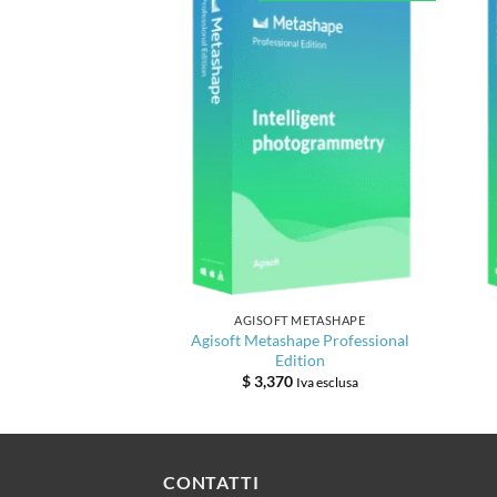
AGISOFT METASHAPE
Agisoft Metashape Professional
Edition
$
3,370
Iva esclusa
CONTATTI