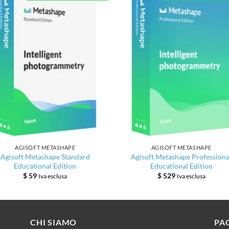
AGISOFT METASHAPE
AGISOFT METASHAPE
Agisoft Metashape Standard
Agisoft Metashape Professiona
Educational Edition
Educational Edition
$
59
$
529
Iva esclusa
Iva esclusa
CHI SIAMO
PA