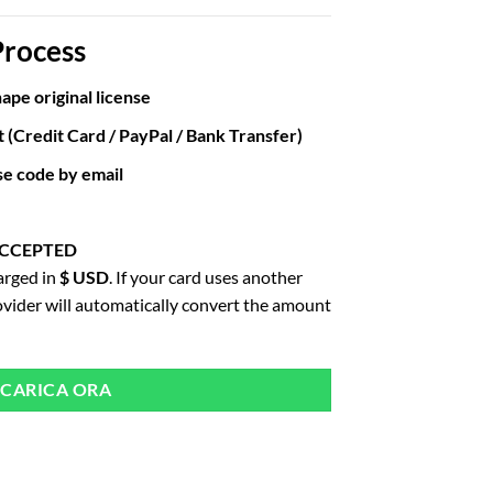
Process
ape original license
(Credit Card / PayPal / Bank Transfer)
nse code by email
ACCEPTED
harged in
$ USD
. If your card uses another
ovider will automatically convert the amount
SCARICA ORA