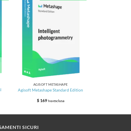
AGISOFT METASHAPE
l
Agisoft Metashape Standard Edition
$
169
Iva esclusa
GAMENTI SICURI