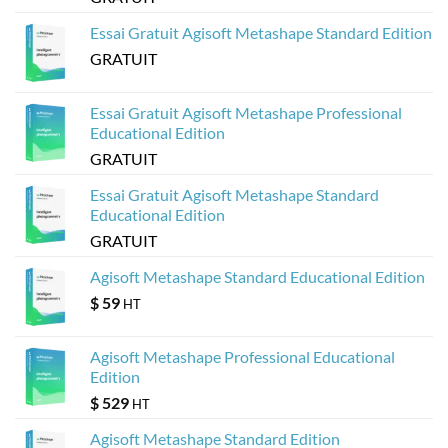
partir
de
modèles
Essai Gratuit Agisoft Metashape Standard Edition
Agisoft
Metashape
GRATUIT
?
Essai Gratuit Agisoft Metashape Professional
Educational Edition
GRATUIT
Essai Gratuit Agisoft Metashape Standard
Educational Edition
GRATUIT
Agisoft Metashape Standard Educational Edition
$
59
HT
Agisoft Metashape Professional Educational
Edition
$
529
HT
Agisoft Metashape Standard Edition