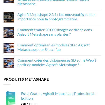
Metashape
Aucun
commentaire
Agisoft Metashape 2.3.1 : Les nouveautés et leur
sur
Comment
importance pour la photogrammétrie
la
mise
Aucun
à
commentaire
Comment traiter 20 000 images de drone dans
l’échelle
sur
de
Agisoft
Agisoft Metashape sans planter ?
l’IA
Metashape
améliore
2.3.1
Aucun
les
:
commentaire
Comment optimiser les modèles 3D d’Agisoft
textures
Les
sur
de
nouveautés
Comment
Metashape pour Sketchfab
la
et
traiter
photogrammétrie
leur
20
Aucun
dans
importance
000
commentaire
Comment créer des visionneuses 3D sur le Web à
Agisoft
pour
images
sur
Metashape
la
de
Comment
partir de modèles Agisoft Metashape ?
photogrammétrie
drone
optimiser
dans
les
Aucun
Agisoft
modèles
commentaire
Metashape
3D
sur
PRODUITS METASHAPE
sans
d’Agisoft
Comment
planter
Metashape
créer
?
pour
des
Sketchfab
visionneuses
3D
Essai Gratuit Agisoft Metashape Professional
sur
le
Edition
Web
à
GRATUIT