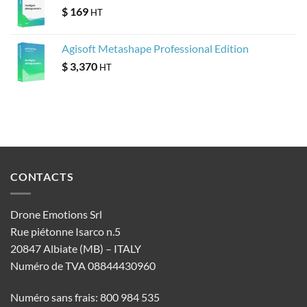
$
169
HT
Agisoft Metashape Professional Edition
$
3,370
HT
CONTACTS
Drone Emotions Srl
Rue piétonne Isarco n.5
20847 Albiate (MB) – ITALY
Numéro de TVA 08844430960
Numéro sans frais: 800 984 535