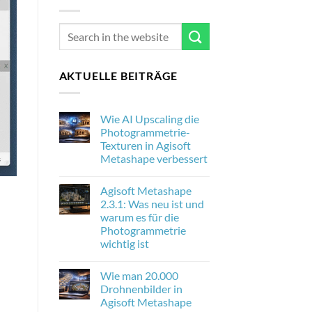
AKTUELLE BEITRÄGE
Wie AI Upscaling die
Photogrammetrie-
Texturen in Agisoft
Metashape verbessert
No
Comments
Agisoft Metashape
on
Wie
2.3.1: Was neu ist und
AI
warum es für die
Upscaling
die
Photogrammetrie
Photogrammetrie-
wichtig ist
Texturen
in
No
Agisoft
Comments
Metashape
Wie man 20.000
on
verbessert
Agisoft
Drohnenbilder in
Metashape
Agisoft Metashape
2.3.1:
Was