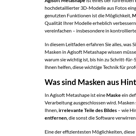
Agisoft Metashape
ist eines der führenden
hochdetaillierter 3D-Modelle aus Fotos einge
genutzten Funktionen ist die Möglichkeit,
M
Qualität Ihrer Modelle erheblich verbessern
vereinfachen – insbesondere in kontrollie
In diesem Leitfaden erfahren Sie alles, was
Masken in Agisoft Metashape wissen müssen
warum sie wichtig ist, bis hin zu Schritt-fü
Ihnen helfen, diese wichtige Technik für pr
Was sind Masken aus Hin
In Agisoft Metashape ist eine
Maske
ein def
Verarbeitung ausgeschlossen wird. Masken s
Ihnen,
irrelevante Teile des Bildes
– wie Hi
entfernen
, die sonst die Software verwirr
Eine der effizientesten Möglichkeiten, dies