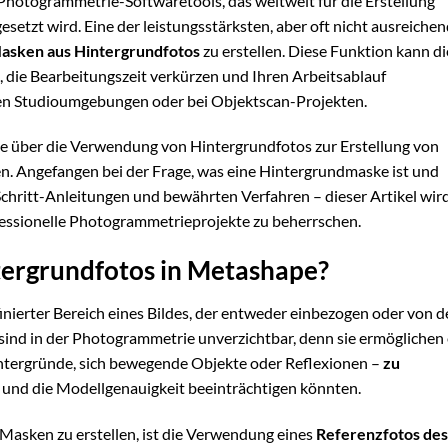
 Photogrammetrie-Softwaretools, das weltweit für die Erstellung
setzt wird. Eine der leistungsstärksten, aber oft nicht ausreiche
asken aus Hintergrundfotos
zu erstellen. Diese Funktion kann di
, die Bearbeitungszeit verkürzen und Ihren Arbeitsablauf
rten Studioumgebungen oder bei Objektscan-Projekten.
 Sie über die Verwendung von Hintergrundfotos zur Erstellung von
. Angefangen bei der Frage, was eine Hintergrundmaske ist und
r-Schritt-Anleitungen und bewährten Verfahren – dieser Artikel wir
ofessionelle Photogrammetrieprojekte zu beherrschen.
tergrundfotos in Metashape?
inierter Bereich eines Bildes, der entweder einbezogen oder von d
ind in der Photogrammetrie unverzichtbar, denn sie ermöglichen 
ntergründe, sich bewegende Objekte oder Reflexionen –
zu
en und die Modellgenauigkeit beeinträchtigen könnten.
e Masken zu erstellen, ist die Verwendung eines
Referenzfotos des