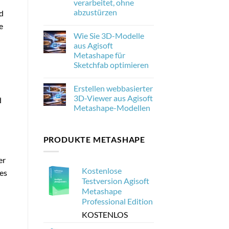
verarbeitet, ohne
neu
abzustürzen
nd
ist
und
No
e
warum
Comments
es
Wie Sie 3D-Modelle
on
für
Wie
aus Agisoft
die
man
Photogrammetrie
Metashape für
20.000
wichtig
Drohnenbilder
Sketchfab optimieren
ist
in
Agisoft
No
Metashape
Comments
Erstellen webbasierter
on
verarbeitet,
Wie
ohne
3D-Viewer aus Agisoft
d
Sie
abzustürzen
Metashape-Modellen
3D-
Modelle
No
aus
Comments
Agisoft
on
Metashape
PRODUKTE METASHAPE
Erstellen
für
webbasierter
Sketchfab
3D-
optimieren
Viewer
er
aus
Kostenlose
Agisoft
es
Metashape-
Testversion Agisoft
Modellen
Metashape
Professional Edition
KOSTENLOS