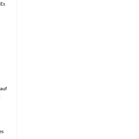
 Es
 auf
k
es