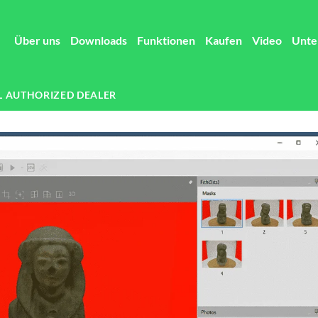
Über uns
Downloads
Funktionen
Kaufen
Video
Unte
L AUTHORIZED DEALER