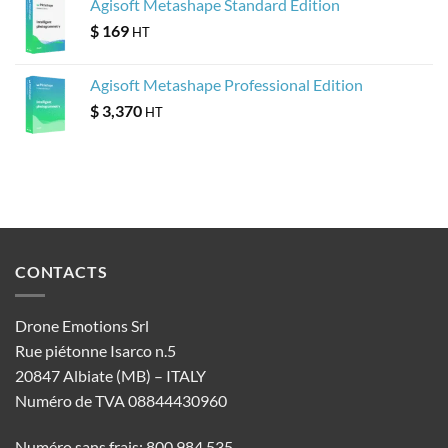
Agisoft Metashape Standard Edition
$
169
HT
Agisoft Metashape Professional Edition
$
3,370
HT
CONTACTS
Drone Emotions Srl
Rue piétonne Isarco n.5
20847 Albiate (MB) – ITALY
Numéro de TVA 08844430960
Numéro sans frais: 800 984 535