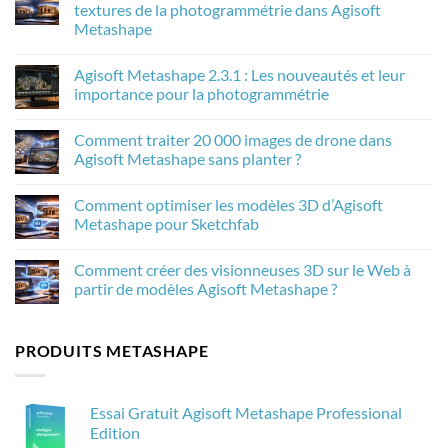
textures de la photogrammétrie dans Agisoft
Metashape
Aucun
commentaire
Agisoft Metashape 2.3.1 : Les nouveautés et leur
sur
Comment
importance pour la photogrammétrie
la
mise
Aucun
à
commentaire
Comment traiter 20 000 images de drone dans
l’échelle
sur
de
Agisoft
Agisoft Metashape sans planter ?
l’IA
Metashape
améliore
2.3.1
Aucun
les
:
commentaire
Comment optimiser les modèles 3D d’Agisoft
textures
Les
sur
de
nouveautés
Comment
Metashape pour Sketchfab
la
et
traiter
photogrammétrie
leur
20
Aucun
dans
importance
000
commentaire
Comment créer des visionneuses 3D sur le Web à
Agisoft
pour
images
sur
Metashape
la
de
Comment
partir de modèles Agisoft Metashape ?
photogrammétrie
drone
optimiser
dans
les
Aucun
Agisoft
modèles
commentaire
Metashape
3D
sur
PRODUITS METASHAPE
sans
d’Agisoft
Comment
planter
Metashape
créer
?
pour
des
Sketchfab
visionneuses
3D
Essai Gratuit Agisoft Metashape Professional
sur
le
Edition
Web