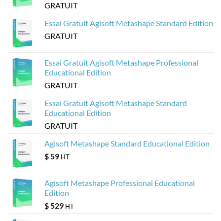
à
GRATUIT
partir
de
modèles
Essai Gratuit Agisoft Metashape Standard Edition
Agisoft
Metashape
GRATUIT
?
Essai Gratuit Agisoft Metashape Professional
Educational Edition
GRATUIT
Essai Gratuit Agisoft Metashape Standard
Educational Edition
GRATUIT
Agisoft Metashape Standard Educational Edition
$
59
HT
Agisoft Metashape Professional Educational
Edition
$
529
HT