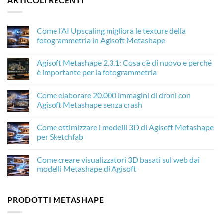
ARTICOLI RECENTI
Come l’AI Upscaling migliora le texture della
fotogrammetria in Agisoft Metashape
Nessun
commento
Agisoft Metashape 2.3.1: Cosa c’è di nuovo e perché
su
Come
è importante per la fotogrammetria
l’AI
Upscaling
Nessun
migliora
commento
Come elaborare 20.000 immagini di droni con
le
su
texture
Agisoft
Agisoft Metashape senza crash
della
Metashape
fotogrammetria
2.3.1:
Nessun
in
Cosa
commento
Come ottimizzare i modelli 3D di Agisoft Metashape
Agisoft
c’è
su
Metashape
di
Come
per Sketchfab
nuovo
elaborare
e
20.000
Nessun
perché
immagini
commento
Come creare visualizzatori 3D basati sul web dai
è
di
su
importante
droni
Come
modelli Metashape di Agisoft
per
con
ottimizzare
la
Agisoft
i
Nessun
fotogrammetria
Metashape
modelli
commento
senza
3D
su
PRODOTTI METASHAPE
crash
di
Come
Agisoft
creare
Metashape
visualizzatori
per
3D