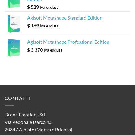
$
529
Iva esclusa
Agisoft Metashape Standard Edition
$
169
Iva esclusa
Agisoft Metashape Professional Edition
$
3,370
Iva esclusa
CONTATTI
Drone Emotions Srl
Via Pedonale Isarco n.5
20847 Albiate (Monza e Brianza)