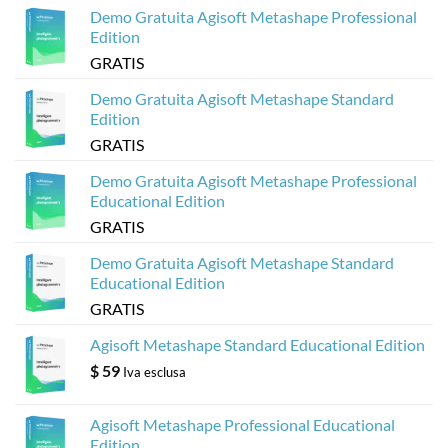
Sketchfab
basati
Demo Gratuita Agisoft Metashape Professional
sul
web
Edition
dai
modelli
GRATIS
Metashape
di
Agisoft
Demo Gratuita Agisoft Metashape Standard
Edition
GRATIS
Demo Gratuita Agisoft Metashape Professional
Educational Edition
GRATIS
Demo Gratuita Agisoft Metashape Standard
Educational Edition
GRATIS
Agisoft Metashape Standard Educational Edition
$
59
Iva esclusa
Agisoft Metashape Professional Educational
Edition