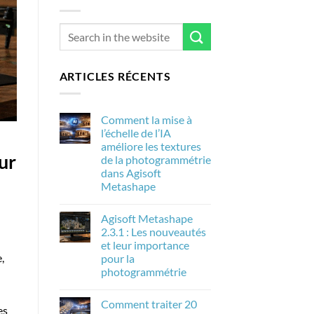
ARTICLES RÉCENTS
Comment la mise à
l’échelle de l’IA
améliore les textures
ur
de la photogrammétrie
dans Agisoft
Metashape
Aucun
commentaire
Agisoft Metashape
sur
Comment
2.3.1 : Les nouveautés
la
et leur importance
mise
à
,
pour la
l’échelle
photogrammétrie
de
l’IA
Aucun
améliore
commentaire
les
Comment traiter 20
sur
es
textures
Agisoft