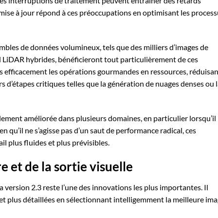
es interruptions de traitement peuvent entraîner des retards
mise à jour répond à ces préoccupations en optimisant les proces
sembles de données volumineux, tels que des milliers d’images de
l LiDAR hybrides, bénéficieront tout particulièrement de ces
lus efficacement les opérations gourmandes en ressources, réduisa
ors d’étapes critiques telles que la génération de nuages denses ou 
ilement améliorée dans plusieurs domaines, en particulier lorsqu’il
n qu’il ne s’agisse pas d’un saut de performance radical, ces
l plus fluides et plus prévisibles.
 et de la sortie visuelle
version 2.3 reste l’une des innovations les plus importantes. Il
 et plus détaillées en sélectionnant intelligemment la meilleure im