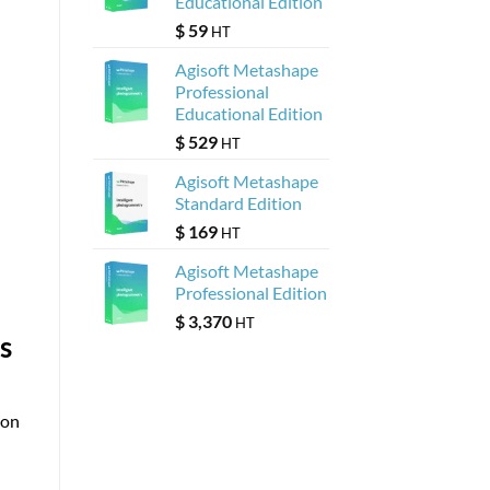
Educational Edition
$
59
HT
Agisoft Metashape
Professional
Educational Edition
$
529
HT
Agisoft Metashape
Standard Edition
$
169
HT
Agisoft Metashape
Professional Edition
$
3,370
HT
s
ion