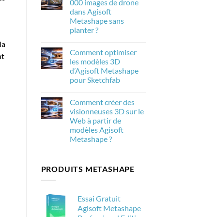
000 images de drone
de
Metashape
la
dans Agisoft
2.3.1
photogrammétrie
:
Metashape sans
dans
Les
Agisoft
planter ?
nouveautés
Metashape
et
Aucun
la
leur
commentaire
importance
Comment optimiser
sur
nt
pour
Comment
les modèles 3D
la
traiter
photogrammétrie
d’Agisoft Metashape
20
000
pour Sketchfab
images
de
Aucun
drone
commentaire
Comment créer des
sur
dans
Comment
Agisoft
visionneuses 3D sur le
optimiser
Metashape
Web à partir de
les
sans
modèles
planter
modèles Agisoft
3D
?
Metashape ?
d’Agisoft
Metashape
Aucun
pour
commentaire
Sketchfab
sur
PRODUITS METASHAPE
Comment
créer
des
visionneuses
3D
Essai Gratuit
sur
le
Agisoft Metashape
Web