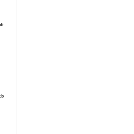
it
ds