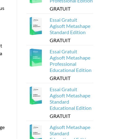
Professional Edition
à
partir
sus
GRATUIT
de
modèles
Agisoft
Essai Gratuit
Metashape
?
Agisoft Metashape
Standard Edition
GRATUIT
nt
Essai Gratuit
la
Agisoft Metashape
Professional
Educational Edition
GRATUIT
Essai Gratuit
Agisoft Metashape
Standard
Educational Edition
GRATUIT
age
Agisoft Metashape
Standard