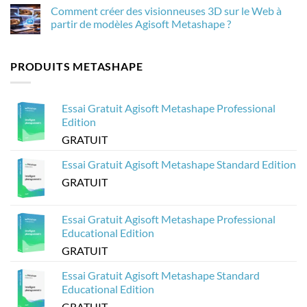
dans
importance
000
commentaire
Comment créer des visionneuses 3D sur le Web à
Agisoft
pour
images
sur
Metashape
la
de
Comment
partir de modèles Agisoft Metashape ?
photogrammétrie
drone
optimiser
dans
les
Aucun
Agisoft
modèles
commentaire
Metashape
3D
sur
PRODUITS METASHAPE
sans
d’Agisoft
Comment
planter
Metashape
créer
?
pour
des
Sketchfab
visionneuses
3D
Essai Gratuit Agisoft Metashape Professional
sur
le
Edition
Web
à
GRATUIT
partir
de
modèles
Essai Gratuit Agisoft Metashape Standard Edition
Agisoft
Metashape
GRATUIT
?
Essai Gratuit Agisoft Metashape Professional
Educational Edition
GRATUIT
Essai Gratuit Agisoft Metashape Standard
Educational Edition
GRATUIT