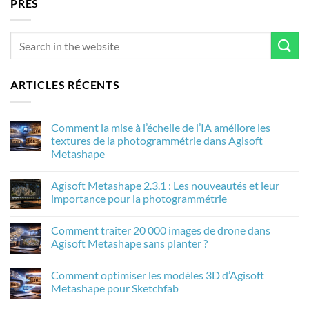
PRÈS
ARTICLES RÉCENTS
Comment la mise à l’échelle de l’IA améliore les
textures de la photogrammétrie dans Agisoft
Metashape
Aucun
commentaire
Agisoft Metashape 2.3.1 : Les nouveautés et leur
sur
Comment
importance pour la photogrammétrie
la
mise
Aucun
à
commentaire
Comment traiter 20 000 images de drone dans
l’échelle
sur
de
Agisoft
Agisoft Metashape sans planter ?
l’IA
Metashape
améliore
2.3.1
Aucun
les
:
commentaire
Comment optimiser les modèles 3D d’Agisoft
textures
Les
sur
de
nouveautés
Comment
Metashape pour Sketchfab
la
et
traiter
photogrammétrie
leur
20
Aucun