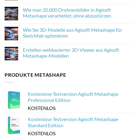
Upscaling
No
die
Comments
Wie man 20.000 Drohnenbilder in Agisoft
Photogrammetrie-
on
Texturen
Agisoft
Metashape verarbeitet, ohne abzustürzen
in
Metashape
Agisoft
2.3.1:
No
Metashape
Was
Comments
Wie Sie 3D-Modelle aus Agisoft Metashape für
verbessert
neu
on
ist
Wie
Sketchfab optimieren
und
man
warum
20.000
No
es
Drohnenbilder
Comments
Erstellen webbasierter 3D-Viewer aus Agisoft
für
in
on
die
Agisoft
Wie
Metashape-Modellen
Photogrammetrie
Metashape
Sie
wichtig
verarbeitet,
3D-
No
ist
ohne
Modelle
Comments
abzustürzen
aus
on
PRODUKTE METASHAPE
Agisoft
Erstellen
Metashape
webbasierter
für
3D-
Sketchfab
Viewer
optimieren
aus
Kostenlose Testversion Agisoft Metashape
Agisoft
Metashape-
Professional Edition
Modellen
KOSTENLOS
Kostenlose Testversion Agisoft Metashape
Standard Edition
KOSTENLOS