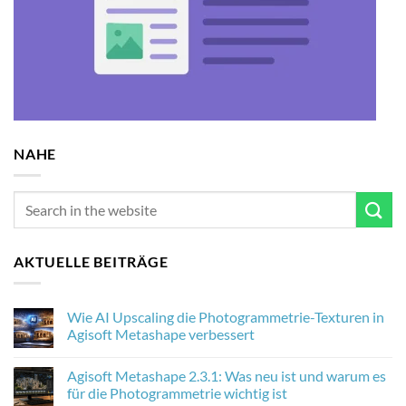
NAHE
AKTUELLE BEITRÄGE
Wie AI Upscaling die Photogrammetrie-Texturen in
Agisoft Metashape verbessert
No
Comments
Agisoft Metashape 2.3.1: Was neu ist und warum es
on
Wie
für die Photogrammetrie wichtig ist
AI