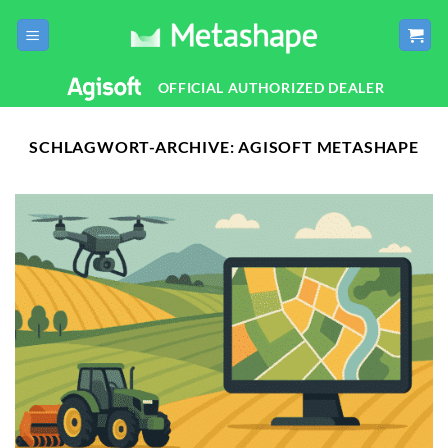
Zum
Inhalt
springen
OFFICIAL AUTHORIZED DEALER
SCHLAGWORT-ARCHIVE:
AGISOFT METASHAPE