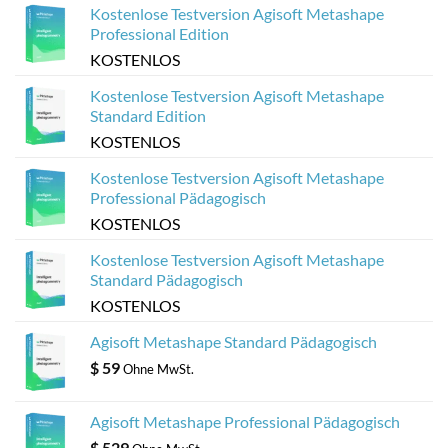
optimieren
aus
Kostenlose Testversion Agisoft Metashape
Agisoft
Metashape-
Professional Edition
Modellen
KOSTENLOS
Kostenlose Testversion Agisoft Metashape
Standard Edition
KOSTENLOS
Kostenlose Testversion Agisoft Metashape
Professional Pädagogisch
KOSTENLOS
Kostenlose Testversion Agisoft Metashape
Standard Pädagogisch
KOSTENLOS
Agisoft Metashape Standard Pädagogisch
$
59
Ohne MwSt.
Agisoft Metashape Professional Pädagogisch
$
529