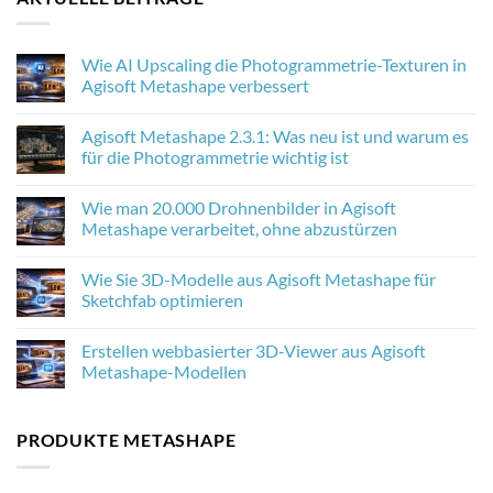
Wie AI Upscaling die Photogrammetrie-Texturen in
Agisoft Metashape verbessert
No
Comments
Agisoft Metashape 2.3.1: Was neu ist und warum es
on
Wie
für die Photogrammetrie wichtig ist
AI
Upscaling
No
die
Comments
Wie man 20.000 Drohnenbilder in Agisoft
Photogrammetrie-
on
Texturen
Agisoft
Metashape verarbeitet, ohne abzustürzen
in
Metashape
Agisoft
2.3.1:
No
Metashape
Was
Comments
Wie Sie 3D-Modelle aus Agisoft Metashape für
verbessert
neu
on
ist
Wie
Sketchfab optimieren
und
man
warum
20.000
No
es
Drohnenbilder
Comments
Erstellen webbasierter 3D-Viewer aus Agisoft
für
in
on
die
Agisoft
Wie
Metashape-Modellen
Photogrammetrie
Metashape
Sie
wichtig
verarbeitet,
3D-
No
ist
ohne
Modelle
Comments
abzustürzen
aus
on
PRODUKTE METASHAPE
Agisoft
Erstellen
Metashape
webbasierter
für
3D-
Sketchfab
Viewer