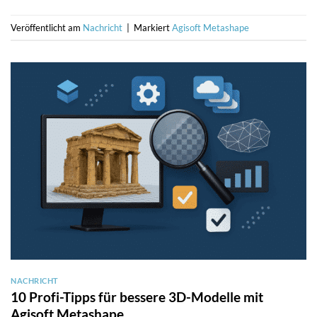
Veröffentlicht am
Nachricht
|
Markiert
Agisoft Metashape
NACHRICHT
10 Profi-Tipps für bessere 3D-Modelle mit
Agisoft Metashape