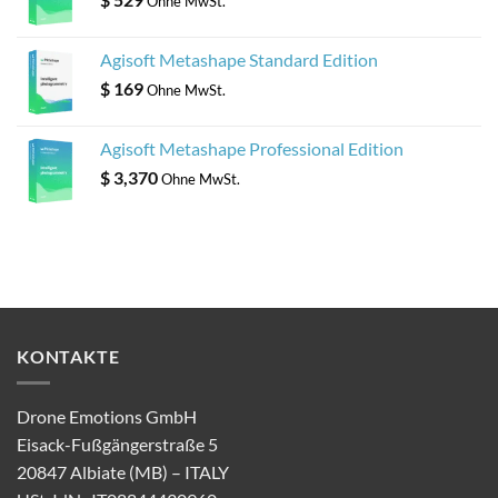
Ohne MwSt.
Agisoft Metashape Standard Edition
$
169
Ohne MwSt.
Agisoft Metashape Professional Edition
$
3,370
Ohne MwSt.
KONTAKTE
Drone Emotions GmbH
Eisack-Fußgängerstraße 5
20847 Albiate (MB) – ITALY