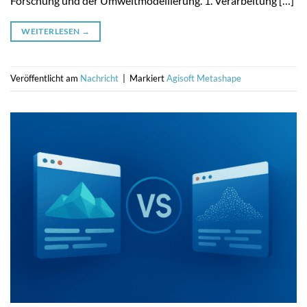
Forschung und der Umweltmodellierung. 1. Verarbeitung […]
WEITERLESEN
→
Veröffentlicht am
Nachricht
|
Markiert
Agisoft Metashape