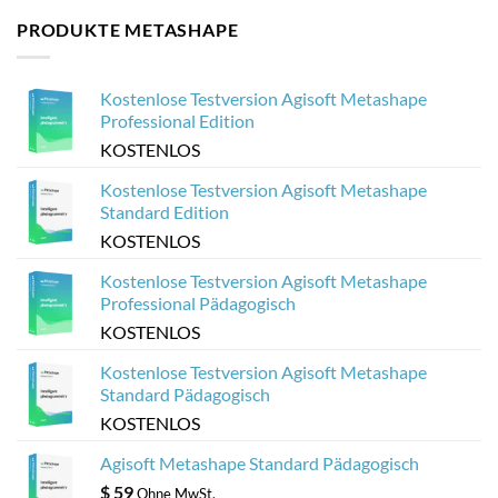
abzustürzen
aus
on
PRODUKTE METASHAPE
Agisoft
Erstellen
Metashape
webbasierter
für
3D-
Sketchfab
Viewer
optimieren
aus
Kostenlose Testversion Agisoft Metashape
Agisoft
Metashape-
Professional Edition
Modellen
KOSTENLOS
Kostenlose Testversion Agisoft Metashape
Standard Edition
KOSTENLOS
Kostenlose Testversion Agisoft Metashape
Professional Pädagogisch
KOSTENLOS
Kostenlose Testversion Agisoft Metashape
Standard Pädagogisch
KOSTENLOS
Agisoft Metashape Standard Pädagogisch
$
59
Ohne MwSt.