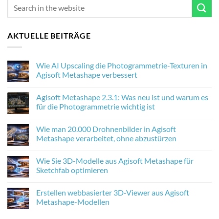
AKTUELLE BEITRÄGE
Wie AI Upscaling die Photogrammetrie-Texturen in
Agisoft Metashape verbessert
No
Comments
Agisoft Metashape 2.3.1: Was neu ist und warum es
on
Wie
für die Photogrammetrie wichtig ist
AI
Upscaling
No
die
Comments
Wie man 20.000 Drohnenbilder in Agisoft
Photogrammetrie-
on
Texturen
Agisoft
Metashape verarbeitet, ohne abzustürzen
in
Metashape
Agisoft
2.3.1:
No
Metashape
Was
Comments
Wie Sie 3D-Modelle aus Agisoft Metashape für
verbessert
neu
on
ist
Wie
Sketchfab optimieren
und
man
warum
20.000
No
es
Drohnenbilder
Comments
Erstellen webbasierter 3D-Viewer aus Agisoft
für
in
on
die
Agisoft
Wie
Metashape-Modellen
Photogrammetrie
Metashape
Sie
wichtig
verarbeitet,
3D-
No
ist
ohne
Modelle
Comments