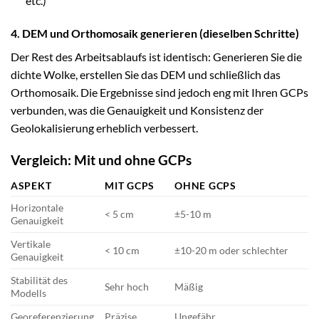
etc.)
4. DEM und Orthomosaik generieren (dieselben Schritte)
Der Rest des Arbeitsablaufs ist identisch: Generieren Sie die
dichte Wolke, erstellen Sie das DEM und schließlich das
Orthomosaik. Die Ergebnisse sind jedoch eng mit Ihren GCPs
verbunden, was die Genauigkeit und Konsistenz der
Geolokalisierung erheblich verbessert.
Vergleich: Mit und ohne GCPs
ASPEKT
MIT GCPS
OHNE GCPS
Horizontale
< 5 cm
±5-10 m
Genauigkeit
Vertikale
< 10 cm
±10-20 m oder schlechter
Genauigkeit
Stabilität des
Sehr hoch
Mäßig
Modells
Georeferenzierung
Präzise
Ungefähr