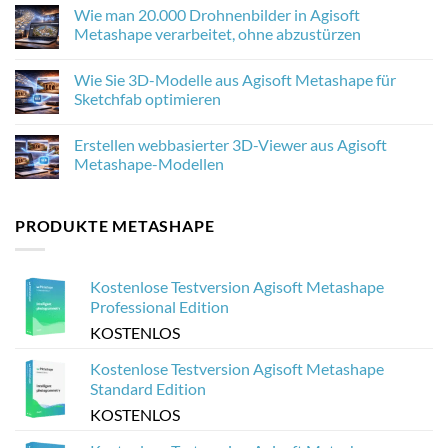
die
Comments
Wie man 20.000 Drohnenbilder in Agisoft
Photogrammetrie-
on
Texturen
Agisoft
Metashape verarbeitet, ohne abzustürzen
in
Metashape
Agisoft
2.3.1:
No
Metashape
Was
Comments
Wie Sie 3D-Modelle aus Agisoft Metashape für
verbessert
neu
on
ist
Wie
Sketchfab optimieren
und
man
warum
20.000
No
es
Drohnenbilder
Comments
Erstellen webbasierter 3D-Viewer aus Agisoft
für
in
on
die
Agisoft
Wie
Metashape-Modellen
Photogrammetrie
Metashape
Sie
wichtig
verarbeitet,
3D-
No
ist
ohne
Modelle
Comments
abzustürzen
aus
on
PRODUKTE METASHAPE
Agisoft
Erstellen
Metashape
webbasierter
für
3D-
Sketchfab
Viewer
optimieren
aus
Kostenlose Testversion Agisoft Metashape
Agisoft
Metashape-
Professional Edition
Modellen
KOSTENLOS
Kostenlose Testversion Agisoft Metashape
Standard Edition
KOSTENLOS