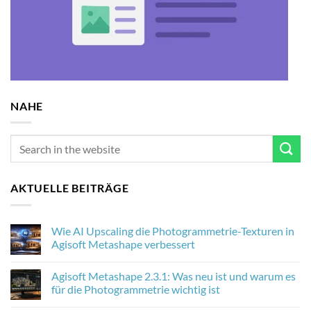
NAHE
AKTUELLE BEITRÄGE
Wie AI Upscaling die Photogrammetrie-Texturen in
Agisoft Metashape verbessert
No
Comments
Agisoft Metashape 2.3.1: Was neu ist und warum es
on
Wie
für die Photogrammetrie wichtig ist
AI
Upscaling
No