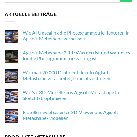
AKTUELLE BEITRÄGE
Wie AI Upscaling die Photogrammetrie-Texturen in
Agisoft Metashape verbessert
No
Comments
Agisoft Metashape 2.3.1: Was neu ist und warum es
on
Wie
für die Photogrammetrie wichtig ist
AI
Upscaling
No
die
Comments
Wie man 20.000 Drohnenbilder in Agisoft
Photogrammetrie-
on
Texturen
Agisoft
Metashape verarbeitet, ohne abzustürzen
in
Metashape
Agisoft
2.3.1:
No
Metashape
Was
Comments
Wie Sie 3D-Modelle aus Agisoft Metashape für
verbessert
neu
on
ist
Wie
Sketchfab optimieren
und
man
warum
20.000
No
es
Drohnenbilder
Comments
Erstellen webbasierter 3D-Viewer aus Agisoft
für
in
on
die
Agisoft
Wie
Metashape-Modellen
Photogrammetrie
Metashape
Sie
wichtig
verarbeitet,
3D-
No
ist
ohne
Modelle
Comments
abzustürzen
aus
on
PRODUKTE METASHAPE
Agisoft
Erstellen