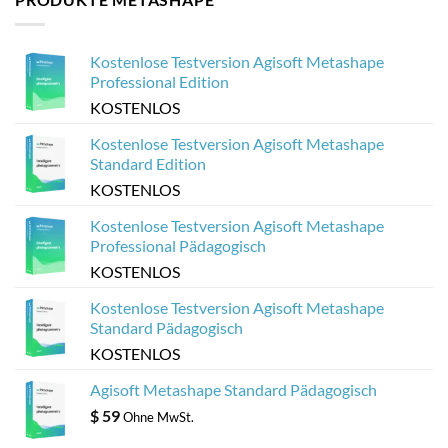
Metashape
webbasierter
für
3D-
Sketchfab
Viewer
optimieren
aus
Kostenlose Testversion Agisoft Metashape
Agisoft
Metashape-
Professional Edition
Modellen
KOSTENLOS
Kostenlose Testversion Agisoft Metashape
Standard Edition
KOSTENLOS
Kostenlose Testversion Agisoft Metashape
Professional Pädagogisch
KOSTENLOS
Kostenlose Testversion Agisoft Metashape
Standard Pädagogisch
KOSTENLOS
Agisoft Metashape Standard Pädagogisch
$
59
Ohne MwSt.