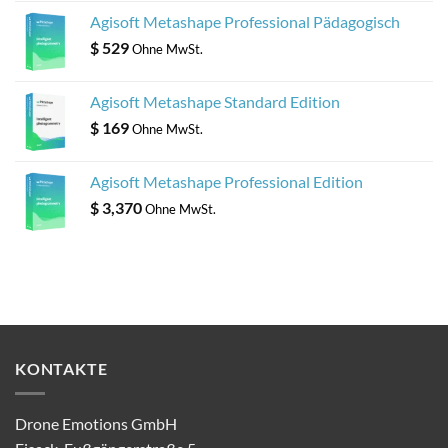
Agisoft Metashape Professional Pädagogisch
$
529
Ohne MwSt.
Agisoft Metashape Standard Edition
$
169
Ohne MwSt.
Agisoft Metashape Professional Edition
$
3,370
Ohne MwSt.
KONTAKTE
Drone Emotions GmbH