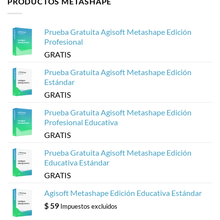
PRODUCTOS METASHAPE
que
Agisoft
Cómo
se
Metashape
Crear
cuelgue
para
Visores
Sketchfab
3D
Prueba Gratuita Agisoft Metashape Edición
Basados
en
Profesional
Web
a
GRATIS
partir
de
Modelos
Prueba Gratuita Agisoft Metashape Edición
Metashape
Estándar
de
Agisoft
GRATIS
Prueba Gratuita Agisoft Metashape Edición
Profesional Educativa
GRATIS
Prueba Gratuita Agisoft Metashape Edición
Educativa Estándar
GRATIS
Agisoft Metashape Edición Educativa Estándar
$
59
Impuestos excluidos