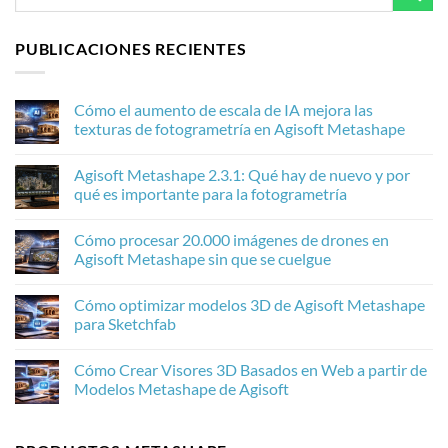
PUBLICACIONES RECIENTES
Cómo el aumento de escala de IA mejora las
texturas de fotogrametría en Agisoft Metashape
No
hay
Agisoft Metashape 2.3.1: Qué hay de nuevo y por
comentarios
en
qué es importante para la fotogrametría
Cómo
el
No
aumento
hay
Cómo procesar 20.000 imágenes de drones en
de
comentarios
escala
en
Agisoft Metashape sin que se cuelgue
de
Agisoft
IA
Metashape
No
mejora
2.3.1:
hay
Cómo optimizar modelos 3D de Agisoft Metashape
las
Qué
comentarios
texturas
hay
en
para Sketchfab
de
de
Cómo
fotogrametría
nuevo
procesar
No
en
y
20.000
hay
Cómo Crear Visores 3D Basados en Web a partir de
Agisoft
por
imágenes
comentarios
Metashape
qué
de
en
Modelos Metashape de Agisoft
es
drones
Cómo
importante
en
optimizar
No
para
Agisoft
modelos
hay
la
Metashape
3D
comentarios
fotogrametría
sin
de
en