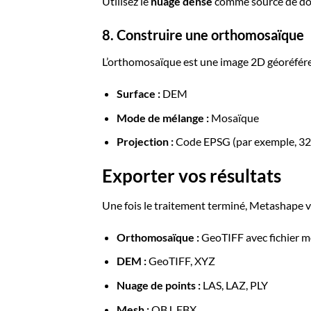
Utilisez le
nuage dense
comme source de do
8. Construire une orthomosaïque
L’orthomosaïque est une image 2D géoréféren
Surface :
DEM
Mode de mélange :
Mosaïque
Projection :
Code EPSG (par exemple, 3
Exporter vos résultats
Une fois le traitement terminé, Metashape v
Orthomosaïque :
GeoTIFF avec fichier m
DEM :
GeoTIFF, XYZ
Nuage de points :
LAS, LAZ, PLY
Mesh :
OBJ, FBX