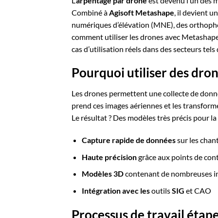
L’
arpentage par drone
est devenu l’un des m
Combiné à
Agisoft Metashape
, il devient 
numériques d’élévation (MNE), des orthopho
comment utiliser les drones avec Metashape, 
cas d’utilisation réels dans des secteurs tels
Pourquoi utiliser des dro
Les drones permettent une collecte de donné
prend ces images aériennes et les transforme
Le résultat ? Des modèles très précis pour la p
Capture rapide de données
sur les chant
Haute précision
grâce aux points de cont
Modèles 3D
contenant de nombreuses inf
Intégration avec les
outils
SIG
et CAO
Processus de travail étap