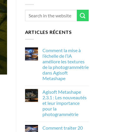
ARTICLES RÉCENTS
Comment la mise à
l’échelle de l’IA
améliore les textures
de la photogrammétrie
dans Agisoft
Metashape
Aucun
commentaire
Agisoft Metashape
sur
Comment
2.3.1 : Les nouveautés
la
et leur importance
mise
à
pour la
l’échelle
photogrammétrie
de
l’IA
Aucun
améliore
commentaire
les
Comment traiter 20
sur
textures
Agisoft