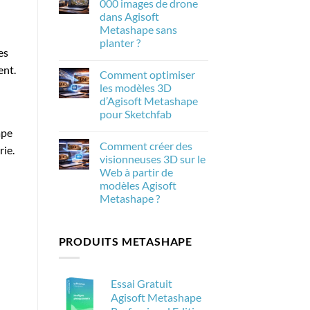
000 images de drone
de
Metashape
la
dans Agisoft
2.3.1
photogrammétrie
:
Metashape sans
dans
Les
Agisoft
planter ?
nouveautés
Metashape
es
et
Aucun
leur
commentaire
ent.
importance
Comment optimiser
sur
pour
Comment
les modèles 3D
la
traiter
photogrammétrie
d’Agisoft Metashape
20
000
pour Sketchfab
images
de
Aucun
ape
drone
commentaire
Comment créer des
sur
dans
rie.
Comment
Agisoft
visionneuses 3D sur le
optimiser
Metashape
Web à partir de
les
sans
modèles
planter
modèles Agisoft
3D
?
Metashape ?
d’Agisoft
Metashape
Aucun
pour
commentaire
Sketchfab
sur
PRODUITS METASHAPE
Comment
créer
des
visionneuses
3D
Essai Gratuit
sur
le
Agisoft Metashape
Web