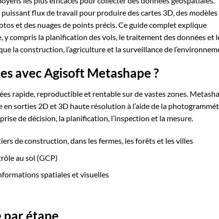
oyens les plus efficaces pour collecter des données géospatiales.
un puissant flux de travail pour produire des cartes 3D, des modèles
tos et des nuages de points précis. Ce guide complet explique
y compris la planification des vols, le traitement des données et l
 que la construction, l’agriculture et la surveillance de l’environnem
nes avec Agisoft Metashape ?
es rapide, reproductible et rentable sur de vastes zones. Metash
 en sorties 2D et 3D haute résolution à l’aide de la photogrammét
rise de décision, la planification, l’inspection et la mesure.
iers de construction, dans les fermes, les forêts et les villes
rôle au sol (GCP)
ormations spatiales et visuelles
e par étape