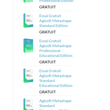
Professional Edition
à
partir
GRATUIT
de
modèles
Agisoft
Essai Gratuit
Metashape
?
Agisoft Metashape
Standard Edition
GRATUIT
Essai Gratuit
Agisoft Metashape
Professional
Educational Edition
GRATUIT
Essai Gratuit
Agisoft Metashape
Standard
Educational Edition
GRATUIT
Agisoft Metashape
Standard