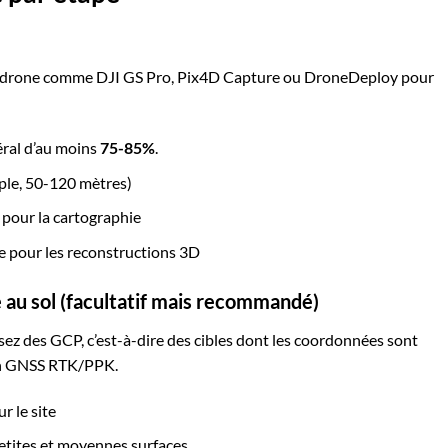
l de drone comme DJI GS Pro, Pix4D Capture ou DroneDeploy pour
éral d’au moins
75-85%
.
ple, 50-120 mètres)
pour la cartographie
e pour les reconstructions 3D
e au sol (facultatif mais recommandé)
isez des GCP, c’est-à-dire des cibles dont les coordonnées sont
’un GNSS RTK/PPK.
 le site
petites et moyennes surfaces.