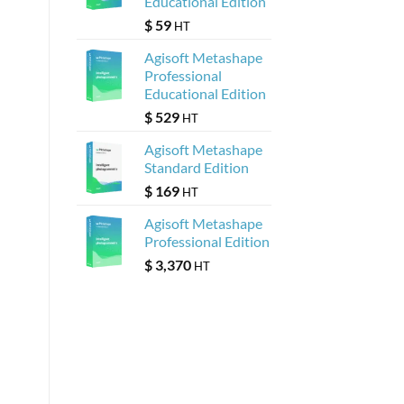
Educational Edition
$
59
HT
Agisoft Metashape
Professional
Educational Edition
$
529
HT
Agisoft Metashape
Standard Edition
$
169
HT
Agisoft Metashape
Professional Edition
$
3,370
HT