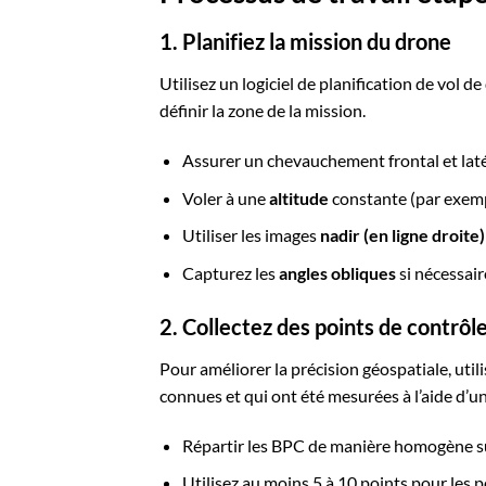
1. Planifiez la mission du drone
Utilisez un logiciel de planification de vo
définir la zone de la mission.
Assurer un chevauchement frontal et lat
Voler à une
altitude
constante (par exem
Utiliser les images
nadir (en ligne droite)
Capturez les
angles obliques
si nécessair
2. Collectez des points de contrôl
Pour améliorer la précision géospatiale, util
connues et qui ont été mesurées à l’aide d
Répartir les BPC de manière homogène sur
Utilisez au moins 5 à 10 points pour les 