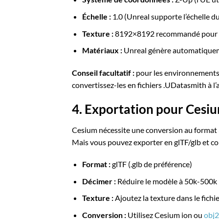
Échelle :
1.0 (Unreal supporte l’échelle d
Texture :
8192×8192 recommandé pour des
Matériaux :
Unreal génère automatiqueme
Conseil facultatif :
pour les environnements d
convertissez-les en fichiers .UDatasmith à l’
4. Exportation pour Cesiu
Cesium nécessite une conversion au format
Mais vous pouvez exporter en glTF/glb et con
Format :
glTF (.glb de préférence)
Décimer :
Réduire le modèle à 50k-500k 
Texture :
Ajoutez la texture dans le fichie
Conversion :
Utilisez Cesium ion ou
obj2