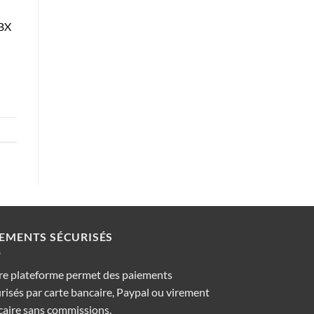
FBX
IEMENTS SÉCURISÉS
re plateforme permet des paiements
risés par carte bancaire, Paypal ou virement
aire sans commissions.