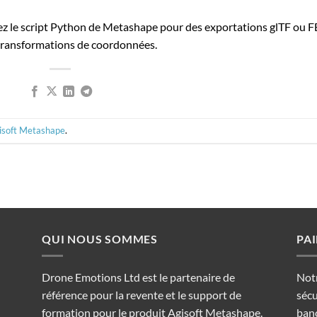
ez le script Python de Metashape pour des exportations glTF ou 
 transformations de coordonnées.
isoft Metashape
.
QUI NOUS SOMMES
PA
Drone Emotions Ltd est le partenaire de
Not
référence pour la revente et le support de
sécu
formation pour le produit Agisoft Metashape.
banc