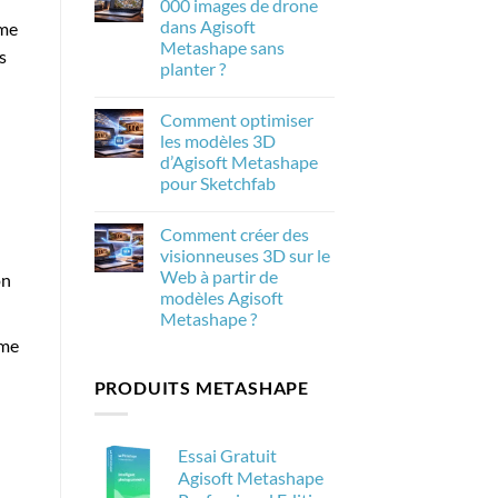
000 images de drone
de
Metashape
la
dans Agisoft
mme
2.3.1
photogrammétrie
:
Metashape sans
dans
s
Les
Agisoft
planter ?
nouveautés
Metashape
et
Aucun
leur
commentaire
importance
Comment optimiser
sur
pour
Comment
les modèles 3D
la
traiter
photogrammétrie
d’Agisoft Metashape
20
000
pour Sketchfab
images
de
Aucun
drone
commentaire
Comment créer des
sur
dans
Comment
Agisoft
visionneuses 3D sur le
optimiser
Metashape
Web à partir de
on
les
sans
modèles
planter
modèles Agisoft
3D
?
Metashape ?
d’Agisoft
Metashape
Aucun
ème
pour
commentaire
Sketchfab
sur
PRODUITS METASHAPE
Comment
créer
des
visionneuses
3D
Essai Gratuit
sur
le
Agisoft Metashape
Web