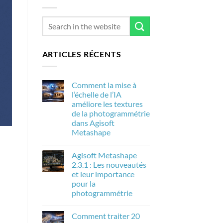
ARTICLES RÉCENTS
Comment la mise à
l’échelle de l’IA
améliore les textures
de la photogrammétrie
dans Agisoft
Metashape
Aucun
commentaire
Agisoft Metashape
sur
Comment
2.3.1 : Les nouveautés
la
et leur importance
mise
à
pour la
l’échelle
photogrammétrie
de
l’IA
Aucun
améliore
commentaire
les
Comment traiter 20
sur
textures
Agisoft