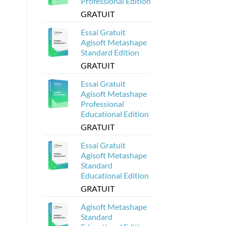
Professional Edition
à
partir
GRATUIT
de
modèles
Agisoft
Essai Gratuit
Metashape
?
Agisoft Metashape
Standard Edition
GRATUIT
Essai Gratuit
Agisoft Metashape
Professional
Educational Edition
GRATUIT
Essai Gratuit
Agisoft Metashape
Standard
Educational Edition
GRATUIT
Agisoft Metashape
Standard