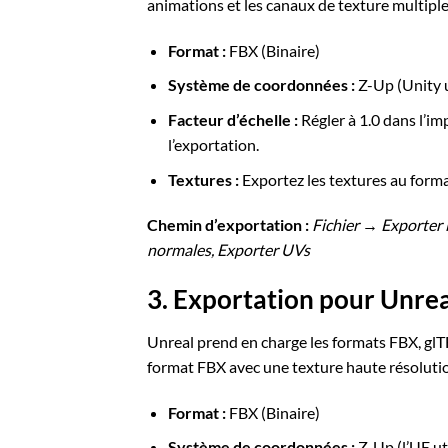
animations et les canaux de texture multiple
Format :
FBX (Binaire)
Système de coordonnées :
Z-Up (Unity u
Facteur d’échelle :
Régler à 1.0 dans l’i
l’exportation.
Textures :
Exportez les textures au forma
Chemin d’exportation :
Fichier → Exporter 
normales, Exporter UVs
3. Exportation pour Unrea
Unreal prend en charge les formats FBX, glTF
format FBX avec une texture haute résolution
Format :
FBX (Binaire)
Système de coordonnées :
Z-Up (l’UE ut