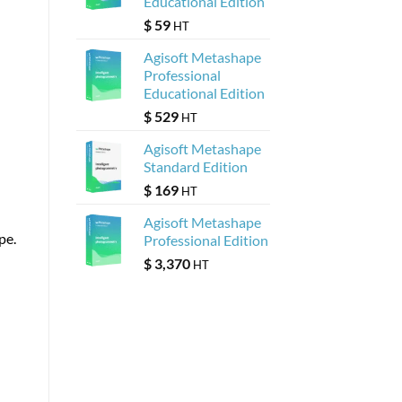
Educational Edition
$
59
HT
Agisoft Metashape
Professional
Educational Edition
$
529
HT
Agisoft Metashape
Standard Edition
$
169
HT
Agisoft Metashape
pe.
Professional Edition
$
3,370
HT