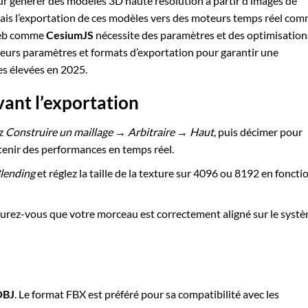
ur générer des modèles 3D haute résolution à partir d’images de
is l’exportation de ces modèles vers des moteurs temps réel co
web comme
CesiumJS
nécessite des paramètres et des optimisation
lleurs paramètres et formats d’exportation pour garantir une
s élevées en 2025.
vant l’exportation
ez
Construire un maillage → Arbitraire → Haut
, puis décimer pour
tenir des performances en temps réel.
lending
et réglez la taille de la texture sur 4096 ou 8192 en foncti
urez-vous que votre morceau est correctement aligné sur le syst
OBJ
. Le format FBX est préféré pour sa compatibilité avec les