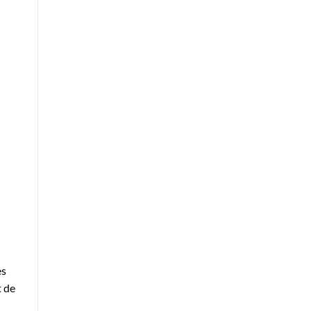
es
t de