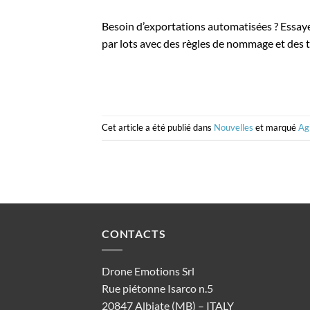
Besoin d’exportations automatisées ? Essay
par lots avec des règles de nommage et des
Cet article a été publié dans
Nouvelles
et marqué
Ag
CONTACTS
Drone Emotions Srl
Rue piétonne Isarco n.5
20847 Albiate (MB) – ITALY