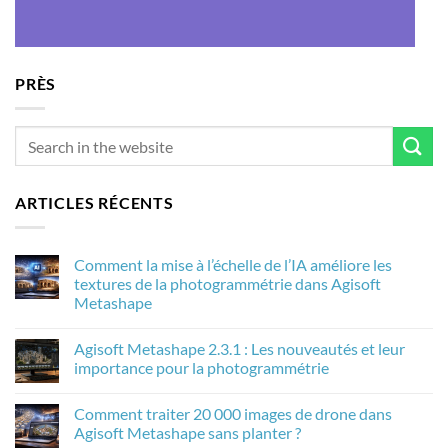
PRÈS
ARTICLES RÉCENTS
Comment la mise à l’échelle de l’IA améliore les
textures de la photogrammétrie dans Agisoft
Metashape
Aucun
commentaire
Agisoft Metashape 2.3.1 : Les nouveautés et leur
sur
Comment
importance pour la photogrammétrie
la
mise
Aucun
à
commentaire
Comment traiter 20 000 images de drone dans
l’échelle
sur
de
Agisoft
Agisoft Metashape sans planter ?
l’IA
Metashape