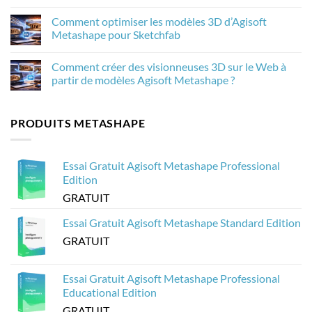
améliore
2.3.1
Aucun
les
:
commentaire
Comment optimiser les modèles 3D d’Agisoft
textures
Les
sur
de
nouveautés
Comment
Metashape pour Sketchfab
la
et
traiter
photogrammétrie
leur
20
Aucun
dans
importance
000
commentaire
Comment créer des visionneuses 3D sur le Web à
Agisoft
pour
images
sur
Metashape
la
de
Comment
partir de modèles Agisoft Metashape ?
photogrammétrie
drone
optimiser
dans
les
Aucun
Agisoft
modèles
commentaire
Metashape
3D
sur
PRODUITS METASHAPE
sans
d’Agisoft
Comment
planter
Metashape
créer
?
pour
des
Sketchfab
visionneuses
3D
Essai Gratuit Agisoft Metashape Professional
sur
le
Edition
Web
à
GRATUIT
partir
de
modèles
Essai Gratuit Agisoft Metashape Standard Edition
Agisoft
Metashape
GRATUIT
?
Essai Gratuit Agisoft Metashape Professional
Educational Edition
GRATUIT