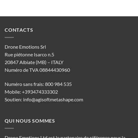
CONTACTS
Drone Emotions Srl
Rue piétonne Isarco n.5
20847 Albiate (MB) – ITALY
Numéro de TVA 08844430960
Numéro sans frais: 800 984 535
Mobile: +393474333302
Soutien:
info@agisoftmetashape.com
QUI NOUS SOMMES
Drone Emotions Ltd est le partenaire de référence pour la