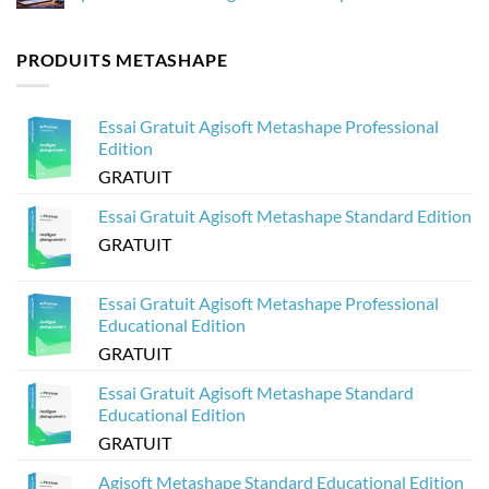
dans
les
Aucun
Agisoft
modèles
commentaire
Metashape
3D
sur
PRODUITS METASHAPE
sans
d’Agisoft
Comment
planter
Metashape
créer
?
pour
des
Sketchfab
visionneuses
3D
Essai Gratuit Agisoft Metashape Professional
sur
le
Edition
Web
à
GRATUIT
partir
de
modèles
Essai Gratuit Agisoft Metashape Standard Edition
Agisoft
Metashape
GRATUIT
?
Essai Gratuit Agisoft Metashape Professional
Educational Edition
GRATUIT
Essai Gratuit Agisoft Metashape Standard
Educational Edition
GRATUIT
Agisoft Metashape Standard Educational Edition