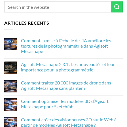
ARTICLES RÉCENTS
Comment la mise à l’échelle de l’IA améliore les
textures de la photogrammétrie dans Agisoft
Metashape
Aucun
commentaire
Agisoft Metashape 2.3.1 : Les nouveautés et leur
sur
Comment
importance pour la photogrammétrie
la
mise
Aucun
à
commentaire
Comment traiter 20 000 images de drone dans
l’échelle
sur
de
Agisoft
Agisoft Metashape sans planter ?
l’IA
Metashape
améliore
2.3.1
Aucun
les
:
commentaire
Comment optimiser les modèles 3D d’Agisoft
textures
Les
sur
de
nouveautés
Comment
Metashape pour Sketchfab
la
et
traiter
photogrammétrie
leur
20
Aucun
dans
importance
000
commentaire
Comment créer des visionneuses 3D sur le Web à
Agisoft
pour
images
sur
Metashape
la
de
Comment
partir de modèles Agisoft Metashape ?
photogrammétrie
drone
optimiser