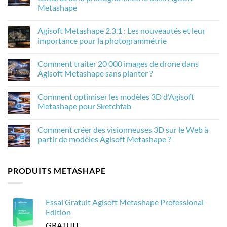
Metashape
Aucun
commentaire
Agisoft Metashape 2.3.1 : Les nouveautés et leur
sur
Comment
importance pour la photogrammétrie
la
mise
Aucun
à
commentaire
Comment traiter 20 000 images de drone dans
l’échelle
sur
de
Agisoft
Agisoft Metashape sans planter ?
l’IA
Metashape
améliore
2.3.1
Aucun
les
:
commentaire
Comment optimiser les modèles 3D d’Agisoft
textures
Les
sur
de
nouveautés
Comment
Metashape pour Sketchfab
la
et
traiter
photogrammétrie
leur
20
Aucun
dans
importance
000
commentaire
Comment créer des visionneuses 3D sur le Web à
Agisoft
pour
images
sur
Metashape
la
de
Comment
partir de modèles Agisoft Metashape ?
photogrammétrie
drone
optimiser
dans
les
Aucun
Agisoft
modèles
commentaire
Metashape
3D
sur
PRODUITS METASHAPE
sans
d’Agisoft
Comment
planter
Metashape
créer
?
pour
des
Sketchfab
visionneuses
3D
Essai Gratuit Agisoft Metashape Professional
sur
le
Edition
Web
à
GRATUIT