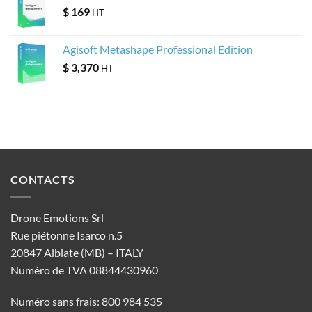
$
169
HT
Agisoft Metashape Professional Edition
$
3,370
HT
CONTACTS
Drone Emotions Srl
Rue piétonne Isarco n.5
20847 Albiate (MB) – ITALY
Numéro de TVA 08844430960
Numéro sans frais: 800 984 535