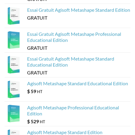
partir
de
modèles
Essai Gratuit Agisoft Metashape Standard Edition
Agisoft
Metashape
GRATUIT
?
Essai Gratuit Agisoft Metashape Professional
Educational Edition
GRATUIT
Essai Gratuit Agisoft Metashape Standard
Educational Edition
GRATUIT
Agisoft Metashape Standard Educational Edition
$
59
HT
Agisoft Metashape Professional Educational
Edition
$
529
HT
Agisoft Metashape Standard Edition