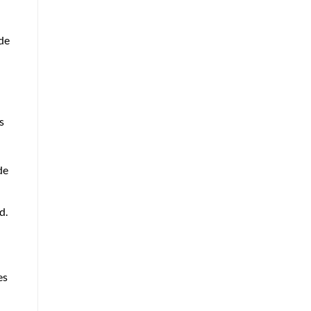
 de
s
de
d.
es