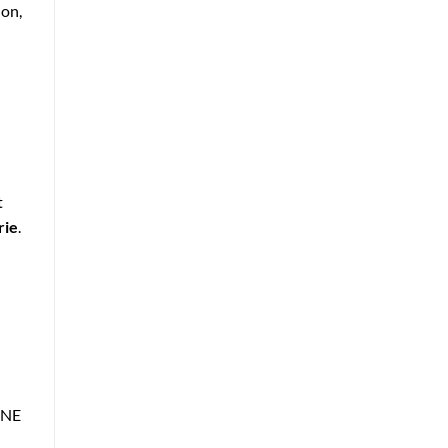
ion,
t
rie
.
 MNE