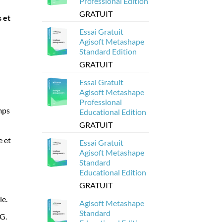
Professional Edition
à
partir
GRATUIT
de
s et
modèles
Agisoft
Essai Gratuit
Metashape
?
Agisoft Metashape
Standard Edition
GRATUIT
Essai Gratuit
Agisoft Metashape
Professional
mps
Educational Edition
GRATUIT
e et
Essai Gratuit
Agisoft Metashape
Standard
Educational Edition
GRATUIT
le.
Agisoft Metashape
Standard
IG.