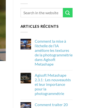
ARTICLES RÉCENTS
Comment la mise à
l’échelle de l’IA
améliore les textures
de la photogrammétrie
dans Agisoft
Metashape
Aucun
commentaire
Agisoft Metashape
sur
Comment
2.3.1 : Les nouveautés
la
et leur importance
mise
à
pour la
l’échelle
photogrammétrie
de
l’IA
Aucun
améliore
commentaire
les
Comment traiter 20
sur
textures
Agisoft