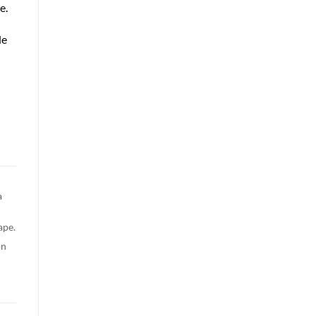
e.
de
a
ape.
on