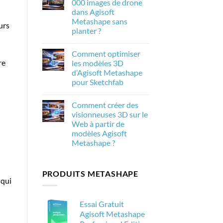
000 images de drone
de
Metashape
la
dans Agisoft
2.3.1
photogrammétrie
:
Metashape sans
dans
urs
Les
Agisoft
planter ?
nouveautés
Metashape
et
Aucun
leur
commentaire
importance
Comment optimiser
sur
pour
Comment
re
les modèles 3D
la
traiter
photogrammétrie
d’Agisoft Metashape
20
000
pour Sketchfab
images
de
Aucun
drone
commentaire
Comment créer des
sur
dans
Comment
Agisoft
visionneuses 3D sur le
optimiser
Metashape
Web à partir de
les
sans
modèles
planter
modèles Agisoft
3D
?
Metashape ?
d’Agisoft
Metashape
Aucun
pour
commentaire
Sketchfab
sur
PRODUITS METASHAPE
Comment
créer
 qui
des
visionneuses
3D
Essai Gratuit
sur
le
Agisoft Metashape
Web