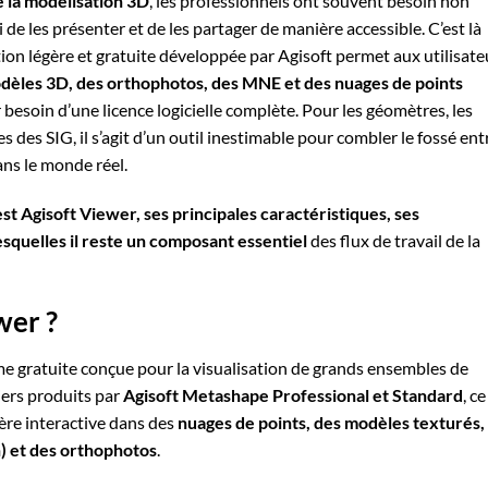
 la modélisation 3D
, les professionnels ont souvent besoin non
de les présenter et de les partager de manière accessible. C’est là
tion légère et gratuite développée par Agisoft permet aux utilisate
odèles 3D, des orthophotos, des MNE et des nuages de points
r besoin d’une licence logicielle complète. Pour les géomètres, les
es des SIG, il s’agit d’un outil inestimable pour combler le fossé ent
ans le monde réel.
est Agisoft Viewer, ses principales caractéristiques, ses
lesquelles il reste un composant essentiel
des flux de travail de la
wer ?
e gratuite conçue pour la visualisation de grands ensembles de
iers produits par
Agisoft Metashape Professional et Standard
, ce
ère interactive dans des
nuages de points, des modèles texturés,
) et des orthophotos
.