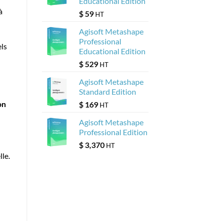
Educational Edition
à
$
59
HT
Agisoft Metashape
Professional
els
Educational Edition
$
529
HT
Agisoft Metashape
Standard Edition
on
$
169
HT
Agisoft Metashape
Professional Edition
$
3,370
HT
lle.