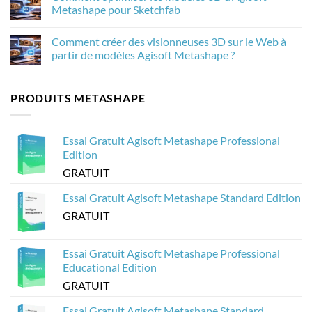
de
nouveautés
Comment
Metashape pour Sketchfab
la
et
traiter
photogrammétrie
leur
20
Aucun
dans
importance
000
commentaire
Comment créer des visionneuses 3D sur le Web à
Agisoft
pour
images
sur
Metashape
la
de
Comment
partir de modèles Agisoft Metashape ?
photogrammétrie
drone
optimiser
dans
les
Aucun
Agisoft
modèles
commentaire
Metashape
3D
sur
PRODUITS METASHAPE
sans
d’Agisoft
Comment
planter
Metashape
créer
?
pour
des
Sketchfab
visionneuses
3D
Essai Gratuit Agisoft Metashape Professional
sur
le
Edition
Web
à
GRATUIT
partir
de
modèles
Essai Gratuit Agisoft Metashape Standard Edition
Agisoft
Metashape
GRATUIT
?
Essai Gratuit Agisoft Metashape Professional
Educational Edition
GRATUIT
Essai Gratuit Agisoft Metashape Standard