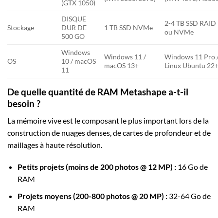
(GTX 1050)
DISQUE
2-4 TB SSD RAID
Stockage
DUR DE
1 TB SSD NVMe
ou NVMe
500 GO
Windows
Windows 11 /
Windows 11 Pro 
OS
10 / macOS
macOS 13+
Linux Ubuntu 22
11
De quelle quantité de RAM Metashape a-t-il
besoin ?
La mémoire vive est le composant le plus important lors de la
construction de nuages denses, de cartes de profondeur et de
maillages à haute résolution.
Petits projets (moins de 200 photos @ 12 MP) :
16 Go de
RAM
Projets moyens (200-800 photos @ 20 MP) :
32-64 Go de
RAM