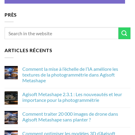
PRÈS
ARTICLES RÉCENTS
Comment la mise à l’échelle de l’IA améliore les
textures de la photogrammétrie dans Agisoft
Metashape
Aucun
commentaire
Agisoft Metashape 2.3.1 : Les nouveautés et leur
sur
Comment
importance pour la photogrammétrie
la
mise
Aucun
à
commentaire
Comment traiter 20 000 images de drone dans
l’échelle
sur
de
Agisoft
Agisoft Metashape sans planter ?
l’IA
Metashape
améliore
2.3.1
Aucun
les
:
commentaire
Comment optimiser les modèles 3D d’Agisoft
textures
Les
sur