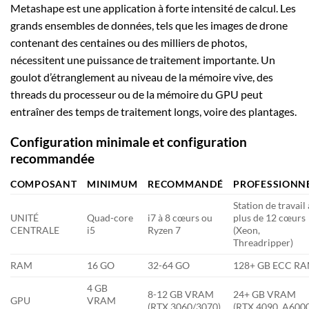
Metashape est une application à forte intensité de calcul. Les
grands ensembles de données, tels que les images de drone
contenant des centaines ou des milliers de photos,
nécessitent une puissance de traitement importante. Un
goulot d’étranglement au niveau de la mémoire vive, des
threads du processeur ou de la mémoire du GPU peut
entraîner des temps de traitement longs, voire des plantages.
Configuration minimale et configuration
recommandée
COMPOSANT
MINIMUM
RECOMMANDÉ
PROFESSIONN
Station de travail 
UNITÉ
Quad-core
i7 à 8 cœurs ou
plus de 12 cœurs
CENTRALE
i5
Ryzen 7
(Xeon,
Threadripper)
RAM
16 GO
32-64 GO
128+ GB ECC R
4 GB
8-12 GB VRAM
24+ GB VRAM
GPU
VRAM
(RTX 3060/3070)
(RTX 4090, A600