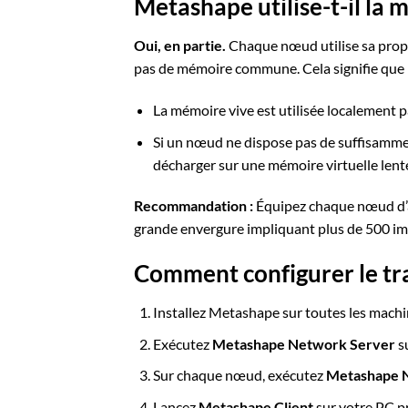
Metashape utilise-t-il la 
Oui, en partie.
Chaque nœud utilise sa propre
pas de mémoire commune. Cela signifie que
La mémoire vive est utilisée localement
Si un nœud ne dispose pas de suffisamme
décharger sur une mémoire virtuelle lent
Recommandation :
Équipez chaque nœud d’a
grande envergure impliquant plus de 500 im
Comment configurer le tr
Installez Metashape sur toutes les mach
Exécutez
Metashape Network Server
s
Sur chaque nœud, exécutez
Metashape 
Lancez
Metashape Client
sur votre PC pr