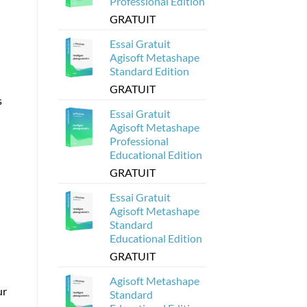
Professional Edition
à
partir
GRATUIT
de
modèles
Agisoft
Essai Gratuit
Metashape
?
Agisoft Metashape
Standard Edition
GRATUIT
s
Essai Gratuit
Agisoft Metashape
Professional
Educational Edition
GRATUIT
Essai Gratuit
Agisoft Metashape
Standard
Educational Edition
GRATUIT
Agisoft Metashape
ur
Standard