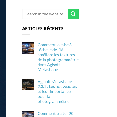
ARTICLES RÉCENTS
Comment la mise à
l’échelle de l’IA
améliore les textures
de la photogrammétrie
dans Agisoft
Metashape
Aucun
commentaire
Agisoft Metashape
sur
Comment
2.3.1 : Les nouveautés
la
et leur importance
mise
à
pour la
l’échelle
photogrammétrie
de
l’IA
Aucun
améliore
commentaire
les
Comment traiter 20
sur
textures
Agisoft