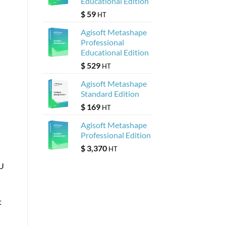
Educational Edition
$
59
HT
Agisoft Metashape
Professional
Educational Edition
U
$
529
HT
Agisoft Metashape
Standard Edition
$
169
HT
Agisoft Metashape
Professional Edition
$
3,370
HT
PU
t