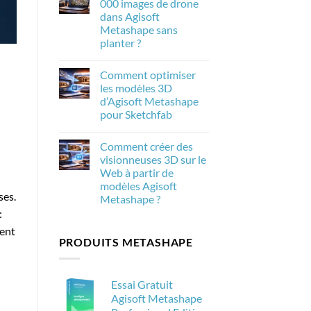
000 images de drone
de
Metashape
la
dans Agisoft
2.3.1
photogrammétrie
:
Metashape sans
dans
Les
Agisoft
planter ?
nouveautés
Metashape
et
Aucun
leur
commentaire
importance
Comment optimiser
sur
pour
Comment
les modèles 3D
la
traiter
photogrammétrie
d’Agisoft Metashape
20
000
pour Sketchfab
images
de
Aucun
drone
commentaire
Comment créer des
sur
dans
Comment
Agisoft
visionneuses 3D sur le
optimiser
Metashape
Web à partir de
les
sans
modèles
planter
modèles Agisoft
3D
?
ses.
Metashape ?
d’Agisoft
Metashape
:
Aucun
pour
commentaire
Sketchfab
ment
sur
PRODUITS METASHAPE
Comment
créer
des
visionneuses
3D
Essai Gratuit
sur
le
Agisoft Metashape
Web