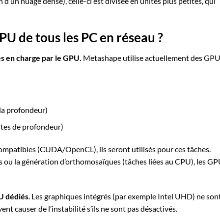
 d’un nuage dense), celle-ci est divisée en unités plus petites, qui
GPU de tous les PC en réseau ?
es en charge par le GPU.
Metashape utilise actuellement des GP
la profondeur)
rtes de profondeur)
mpatibles (CUDA/OpenCL), ils seront utilisés pour ces tâches.
 ou la génération d’orthomosaïques (tâches liées au CPU), les G
U dédiés
. Les graphiques intégrés (par exemple Intel UHD) ne son
ent causer de l’instabilité s’ils ne sont pas désactivés.