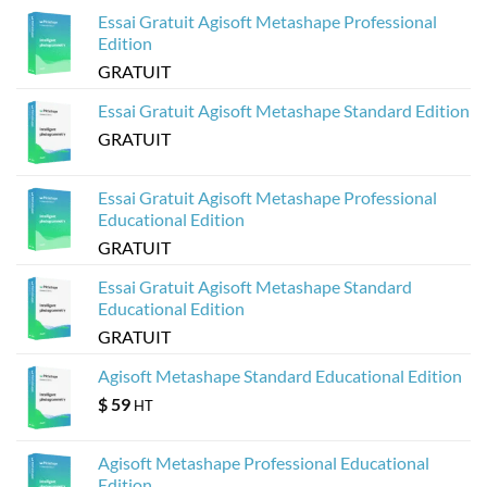
3D
Essai Gratuit Agisoft Metashape Professional
sur
le
Edition
Web
à
GRATUIT
partir
de
modèles
Essai Gratuit Agisoft Metashape Standard Edition
Agisoft
Metashape
GRATUIT
?
Essai Gratuit Agisoft Metashape Professional
Educational Edition
GRATUIT
Essai Gratuit Agisoft Metashape Standard
Educational Edition
GRATUIT
Agisoft Metashape Standard Educational Edition
$
59
HT
Agisoft Metashape Professional Educational
Edition