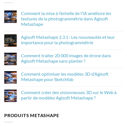
Comment la mise à l’échelle de l’IA améliore les
textures de la photogrammétrie dans Agisoft
Metashape
Aucun
commentaire
Agisoft Metashape 2.3.1 : Les nouveautés et leur
sur
Comment
importance pour la photogrammétrie
la
mise
Aucun
à
commentaire
Comment traiter 20 000 images de drone dans
l’échelle
sur
de
Agisoft
Agisoft Metashape sans planter ?
l’IA
Metashape
améliore
2.3.1
Aucun
les
:
commentaire
Comment optimiser les modèles 3D d’Agisoft
textures
Les
sur
de
nouveautés
Comment
Metashape pour Sketchfab
la
et
traiter
photogrammétrie
leur
20
Aucun
dans
importance
000
commentaire
Comment créer des visionneuses 3D sur le Web à
Agisoft
pour
images
sur
Metashape
la
de
Comment
partir de modèles Agisoft Metashape ?
photogrammétrie
drone
optimiser
dans
les
Aucun
Agisoft
modèles
commentaire
Metashape
3D
sur
PRODUITS METASHAPE
sans
d’Agisoft
Comment
planter
Metashape
créer
?
pour
des
Sketchfab
visionneuses