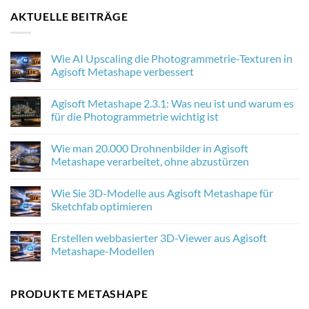
AKTUELLE BEITRÄGE
Wie AI Upscaling die Photogrammetrie-Texturen in
Agisoft Metashape verbessert
No
Comments
Agisoft Metashape 2.3.1: Was neu ist und warum es
on
Wie
für die Photogrammetrie wichtig ist
AI
Upscaling
No
die
Comments
Wie man 20.000 Drohnenbilder in Agisoft
Photogrammetrie-
on
Texturen
Agisoft
Metashape verarbeitet, ohne abzustürzen
in
Metashape
Agisoft
2.3.1:
No
Metashape
Was
Comments
Wie Sie 3D-Modelle aus Agisoft Metashape für
verbessert
neu
on
ist
Wie
Sketchfab optimieren
und
man
warum
20.000
No
es
Drohnenbilder
Comments
Erstellen webbasierter 3D-Viewer aus Agisoft
für
in
on
die
Agisoft
Wie
Metashape-Modellen
Photogrammetrie
Metashape
Sie
wichtig
verarbeitet,
3D-
No
ist
ohne
Modelle
Comments
abzustürzen
aus
on
PRODUKTE METASHAPE
Agisoft
Erstellen
Metashape
webbasierter