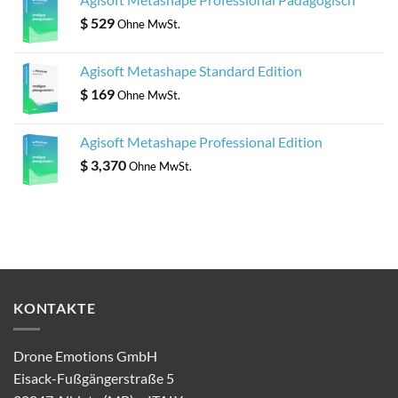
$
529
Ohne MwSt.
Agisoft Metashape Standard Edition
$
169
Ohne MwSt.
Agisoft Metashape Professional Edition
$
3,370
Ohne MwSt.
KONTAKTE
Drone Emotions GmbH
Eisack-Fußgängerstraße 5