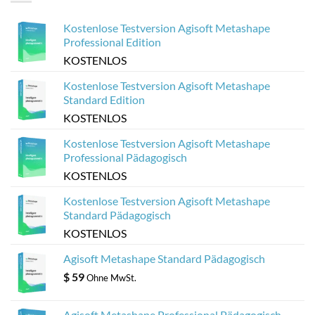
für
3D-
Sketchfab
Viewer
optimieren
aus
Kostenlose Testversion Agisoft Metashape
Agisoft
Metashape-
Professional Edition
Modellen
KOSTENLOS
Kostenlose Testversion Agisoft Metashape
Standard Edition
KOSTENLOS
Kostenlose Testversion Agisoft Metashape
Professional Pädagogisch
KOSTENLOS
Kostenlose Testversion Agisoft Metashape
Standard Pädagogisch
KOSTENLOS
Agisoft Metashape Standard Pädagogisch
$
59
Ohne MwSt.
Agisoft Metashape Professional Pädagogisch