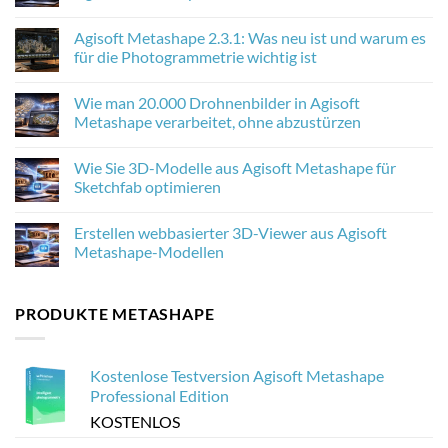
No
Comments
Agisoft Metashape 2.3.1: Was neu ist und warum es
on
Wie
für die Photogrammetrie wichtig ist
AI
Upscaling
No
die
Comments
Wie man 20.000 Drohnenbilder in Agisoft
Photogrammetrie-
on
Texturen
Agisoft
Metashape verarbeitet, ohne abzustürzen
in
Metashape
Agisoft
2.3.1:
No
Metashape
Was
Comments
Wie Sie 3D-Modelle aus Agisoft Metashape für
verbessert
neu
on
ist
Wie
Sketchfab optimieren
und
man
warum
20.000
No
es
Drohnenbilder
Comments
Erstellen webbasierter 3D-Viewer aus Agisoft
für
in
on
die
Agisoft
Wie
Metashape-Modellen
Photogrammetrie
Metashape
Sie
wichtig
verarbeitet,
3D-
No
ist
ohne
Modelle
Comments
abzustürzen
aus
on
PRODUKTE METASHAPE
Agisoft
Erstellen
Metashape
webbasierter
für
3D-
Sketchfab
Viewer
optimieren
aus
Kostenlose Testversion Agisoft Metashape
Agisoft
Metashape-
Professional Edition
Modellen
KOSTENLOS