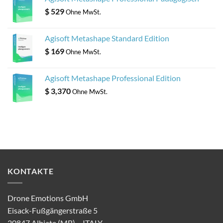
$
529
Ohne MwSt.
Agisoft Metashape Standard Edition
$
169
Ohne MwSt.
Agisoft Metashape Professional Edition
$
3,370
Ohne MwSt.
KONTAKTE
Drone Emotions GmbH
Eisack-Fußgängerstraße 5
20847 Albiate (MB) – ITALY