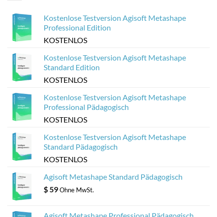
Sketchfab
Viewer
optimieren
aus
Kostenlose Testversion Agisoft Metashape
Agisoft
Metashape-
Professional Edition
Modellen
KOSTENLOS
Kostenlose Testversion Agisoft Metashape
Standard Edition
KOSTENLOS
Kostenlose Testversion Agisoft Metashape
Professional Pädagogisch
KOSTENLOS
Kostenlose Testversion Agisoft Metashape
Standard Pädagogisch
KOSTENLOS
Agisoft Metashape Standard Pädagogisch
$
59
Ohne MwSt.
Agisoft Metashape Professional Pädagogisch