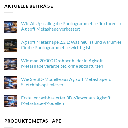
AKTUELLE BEITRÄGE
Wie AI Upscaling die Photogrammetrie-Texturen in
Agisoft Metashape verbessert
No
Comments
Agisoft Metashape 2.3.1: Was neu ist und warum es
on
Wie
für die Photogrammetrie wichtig ist
AI
Upscaling
No
die
Comments
Wie man 20.000 Drohnenbilder in Agisoft
Photogrammetrie-
on
Texturen
Agisoft
Metashape verarbeitet, ohne abzustürzen
in
Metashape
Agisoft
2.3.1:
No
Metashape
Was
Comments
Wie Sie 3D-Modelle aus Agisoft Metashape für
verbessert
neu
on
ist
Wie
Sketchfab optimieren
und
man
warum
20.000
No
es
Drohnenbilder
Comments
Erstellen webbasierter 3D-Viewer aus Agisoft
für
in
on
die
Agisoft
Wie
Metashape-Modellen
Photogrammetrie
Metashape
Sie
wichtig
verarbeitet,
3D-
No
ist
ohne
Modelle
Comments
abzustürzen
aus
on
PRODUKTE METASHAPE
Agisoft
Erstellen
Metashape
webbasierter
für
3D-