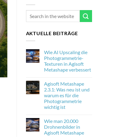
AKTUELLE BEITRÄGE
Wie AI Upscaling die
Photogrammetrie-
Texturen in Agisoft
Metashape verbessert
No
Comments
Agisoft Metashape
on
Wie
2.3.1: Was neu ist und
AI
warum es für die
Upscaling
die
Photogrammetrie
Photogrammetrie-
wichtig ist
Texturen
in
No
Agisoft
Comments
Metashape
Wie man 20.000
on
verbessert
Agisoft
Drohnenbilder in
Metashape
Agisoft Metashape
2.3.1:
Was