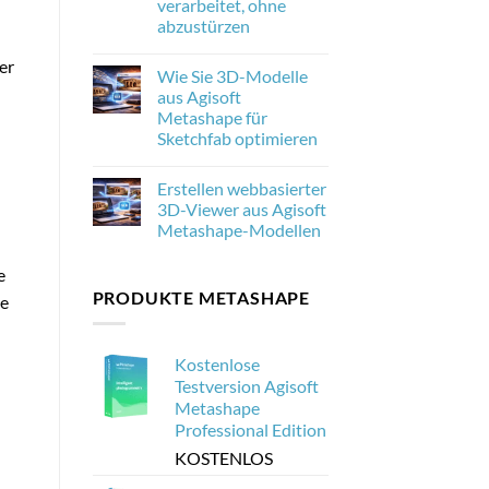
verarbeitet, ohne
neu
abzustürzen
ist
und
No
warum
er
Comments
es
Wie Sie 3D-Modelle
on
für
Wie
aus Agisoft
die
man
Photogrammetrie
Metashape für
20.000
wichtig
Drohnenbilder
Sketchfab optimieren
ist
in
Agisoft
No
Metashape
Comments
Erstellen webbasierter
on
verarbeitet,
Wie
ohne
3D-Viewer aus Agisoft
Sie
abzustürzen
Metashape-Modellen
3D-
Modelle
No
aus
Comments
e
Agisoft
on
Metashape
PRODUKTE METASHAPE
Erstellen
se
für
webbasierter
Sketchfab
3D-
optimieren
Viewer
aus
Kostenlose
Agisoft
Metashape-
Testversion Agisoft
Modellen
Metashape
Professional Edition
KOSTENLOS