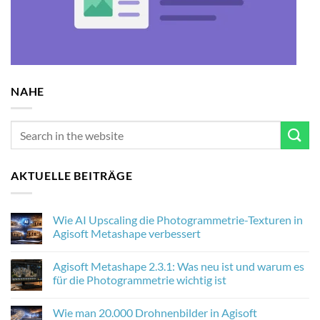
NAHE
AKTUELLE BEITRÄGE
Wie AI Upscaling die Photogrammetrie-Texturen in
Agisoft Metashape verbessert
No
Comments
Agisoft Metashape 2.3.1: Was neu ist und warum es
on
Wie
für die Photogrammetrie wichtig ist
AI
Upscaling
No
die
Comments
Wie man 20.000 Drohnenbilder in Agisoft
Photogrammetrie-
on