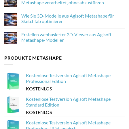
Texturen
Agisoft
Metashape verarbeitet, ohne abzustürzen
in
Metashape
Agisoft
2.3.1:
No
Metashape
Was
Comments
Wie Sie 3D-Modelle aus Agisoft Metashape für
verbessert
neu
on
ist
Wie
Sketchfab optimieren
und
man
warum
20.000
No
es
Drohnenbilder
Comments
Erstellen webbasierter 3D-Viewer aus Agisoft
für
in
on
die
Agisoft
Wie
Metashape-Modellen
Photogrammetrie
Metashape
Sie
wichtig
verarbeitet,
3D-
No
ist
ohne
Modelle
Comments
abzustürzen
aus
on
PRODUKTE METASHAPE
Agisoft
Erstellen
Metashape
webbasierter
für
3D-
Sketchfab
Viewer
optimieren
aus
Kostenlose Testversion Agisoft Metashape
Agisoft
Metashape-
Professional Edition
Modellen
KOSTENLOS
Kostenlose Testversion Agisoft Metashape
Standard Edition
KOSTENLOS
Kostenlose Testversion Agisoft Metashape
Professional Pädagogisch