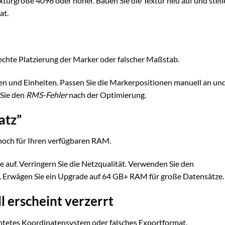
exturgröße 4096 oder höher. Bauen Sie die Textur neu auf und stel
at.
chte Platzierung der Marker oder falscher Maßstab.
n und Einheiten. Passen Sie die Markerpositionen manuell an un
 Sie den
RMS-Fehler
nach der Optimierung.
atz”
och für Ihren verfügbaren RAM.
ile auf. Verringern Sie die Netzqualität. Verwenden Sie den
 Erwägen Sie ein Upgrade auf 64 GB+ RAM für große Datensätze.
l erscheint verzerrt
htetes Koordinatensystem oder falsches Exportformat.