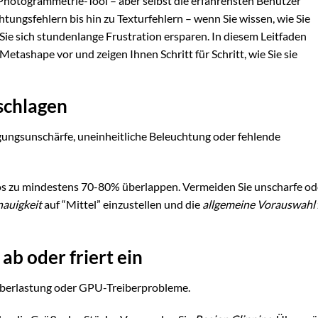
 Photogrammetrie-Tool – aber selbst die erfahrensten Benutzer
ungsfehlern bis hin zu Texturfehlern – wenn Sie wissen, wie Sie
e sich stundenlange Frustration ersparen. In diesem Leitfaden
 Metashape vor und zeigen Ihnen Schritt für Schritt, wie Sie sie
schlagen
ungsunschärfe, uneinheitliche Beleuchtung oder fehlende
otos zu mindestens 70-80% überlappen. Vermeiden Sie unscharfe od
auigkeit
auf “Mittel” einzustellen und die
allgemeine Vorauswahl
 ab oder friert ein
erlastung oder GPU-Treiberprobleme.