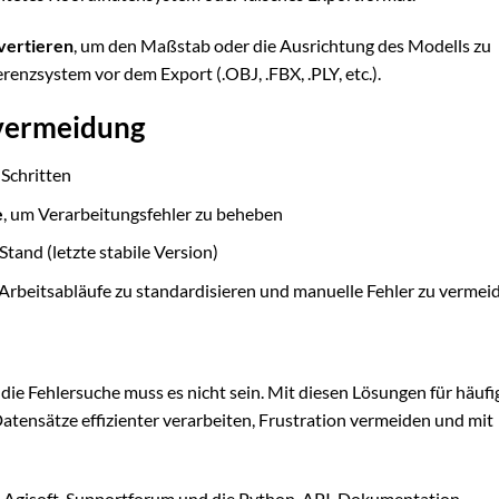
ertieren
, um den Maßstab oder die Ausrichtung des Modells zu
enzsystem vor dem Export (.OBJ, .FBX, .PLY, etc.).
vermeidung
Schritten
e
, um Verarbeitungsfehler zu beheben
and (letzte stabile Version)
 Arbeitsabläufe zu standardisieren und manuelle Fehler zu vermei
ie Fehlersuche muss es nicht sein. Mit diesen Lösungen für häufi
atensätze effizienter verarbeiten, Frustration vermeiden und mit
das Agisoft-Supportforum und die Python-API-Dokumentation