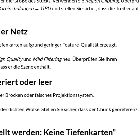
der die Größe des Stücks. Verwenden Sie
Region Clipping
. Überpr
Voreinstellungen → GPU
und stellen Sie sicher, dass die Treiber auf
der Netz
efenkarten aufgrund geringer Feature-Qualität erzeugt.
gh Quality
und
Mild Filtering
neu. Überprüfen Sie Ihren
ss er die Szene enthält.
riert oder leer
er Brocken oder falsches Projektionssystem.
der dichten Wolke. Stellen Sie sicher, dass der Chunk georeferenzi
tellt werden: Keine Tiefenkarten”