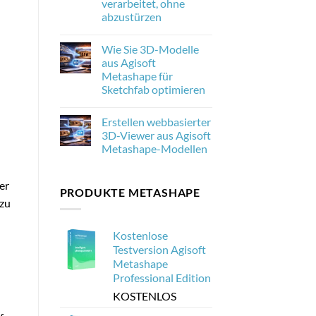
verarbeitet, ohne
neu
abzustürzen
ist
und
No
warum
Comments
es
Wie Sie 3D-Modelle
on
für
Wie
aus Agisoft
die
man
Photogrammetrie
Metashape für
20.000
wichtig
Drohnenbilder
Sketchfab optimieren
ist
in
Agisoft
No
Metashape
Comments
Erstellen webbasierter
on
verarbeitet,
Wie
ohne
3D-Viewer aus Agisoft
Sie
abzustürzen
Metashape-Modellen
3D-
Modelle
No
aus
Comments
Agisoft
on
er
Metashape
PRODUKTE METASHAPE
Erstellen
für
webbasierter
zu
Sketchfab
3D-
optimieren
Viewer
aus
Kostenlose
Agisoft
Metashape-
Testversion Agisoft
Modellen
Metashape
Professional Edition
KOSTENLOS