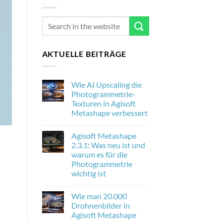
AKTUELLE BEITRÄGE
Wie AI Upscaling die
Photogrammetrie-
Texturen in Agisoft
Metashape verbessert
No
Comments
Agisoft Metashape
on
Wie
2.3.1: Was neu ist und
AI
d
warum es für die
Upscaling
die
Photogrammetrie
Photogrammetrie-
wichtig ist
Texturen
in
No
Agisoft
Comments
Metashape
Wie man 20.000
on
verbessert
Agisoft
Drohnenbilder in
Metashape
Agisoft Metashape
2.3.1:
Was