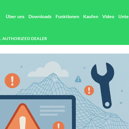
Über uns
Downloads
Funktionen
Kaufen
Video
Unte
L AUTHORIZED DEALER