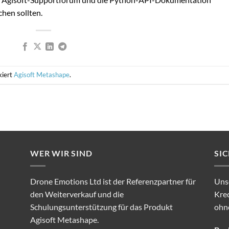
chen sollten.
kiert
Agisoft Metashape
.
WER WIR SIND
SI
Drone Emotions Ltd ist der Referenzpartner für
Unse
den Weiterverkauf und die
Kre
Schulungsunterstützung für das Produkt
ohn
Agisoft Metashape.