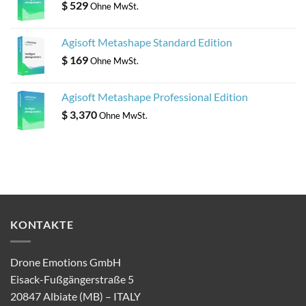
$
529
Ohne MwSt.
Agisoft Metashape Standard Edition
$
169
Ohne MwSt.
Agisoft Metashape Professional Edition
$
3,370
Ohne MwSt.
KONTAKTE
Drone Emotions GmbH
Eisack-Fußgängerstraße 5
20847 Albiate (MB) – ITALY