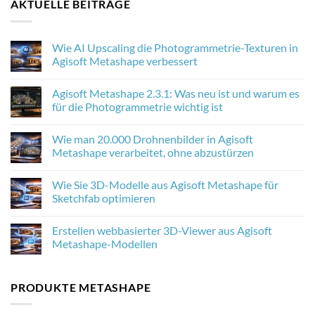
AKTUELLE BEITRÄGE
Wie AI Upscaling die Photogrammetrie-Texturen in
Agisoft Metashape verbessert
No
Comments
Agisoft Metashape 2.3.1: Was neu ist und warum es
on
Wie
für die Photogrammetrie wichtig ist
AI
Upscaling
No
die
Comments
Wie man 20.000 Drohnenbilder in Agisoft
Photogrammetrie-
on
Texturen
Agisoft
Metashape verarbeitet, ohne abzustürzen
in
Metashape
Agisoft
2.3.1:
No
Metashape
Was
Comments
Wie Sie 3D-Modelle aus Agisoft Metashape für
verbessert
neu
on
ist
Wie
Sketchfab optimieren
und
man
warum
20.000
No
es
Drohnenbilder
Comments
Erstellen webbasierter 3D-Viewer aus Agisoft
für
in
on
die
Agisoft
Wie
Metashape-Modellen
Photogrammetrie
Metashape
Sie
wichtig
verarbeitet,
3D-
No
ist
ohne
Modelle
Comments
abzustürzen
aus
on
PRODUKTE METASHAPE
Agisoft
Erstellen
Metashape
webbasierter
für
3D-
Sketchfab
Viewer