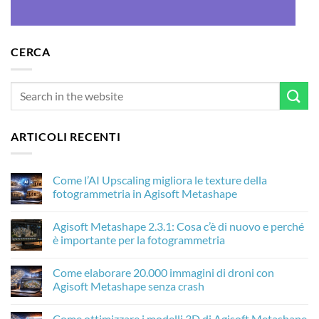
CERCA
ARTICOLI RECENTI
Come l’AI Upscaling migliora le texture della
fotogrammetria in Agisoft Metashape
Nessun
commento
Agisoft Metashape 2.3.1: Cosa c’è di nuovo e perché
su
Come
è importante per la fotogrammetria
l’AI
Upscaling
Nessun
migliora
commento
Come elaborare 20.000 immagini di droni con
le
su
texture
Agisoft
Agisoft Metashape senza crash
della
Metashape
fotogrammetria
2.3.1:
Nessun
in
Cosa
commento
Come ottimizzare i modelli 3D di Agisoft Metashape
Agisoft
c’è
su