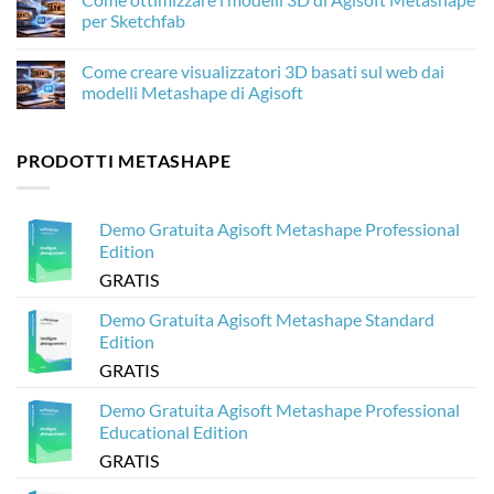
Metashape
di
Come
per Sketchfab
nuovo
elaborare
e
20.000
Nessun
perché
immagini
commento
Come creare visualizzatori 3D basati sul web dai
è
di
su
importante
droni
Come
modelli Metashape di Agisoft
per
con
ottimizzare
la
Agisoft
i
Nessun
fotogrammetria
Metashape
modelli
commento
senza
3D
su
PRODOTTI METASHAPE
crash
di
Come
Agisoft
creare
Metashape
visualizzatori
per
3D
Sketchfab
basati
Demo Gratuita Agisoft Metashape Professional
sul
web
Edition
dai
modelli
GRATIS
Metashape
di
Agisoft
Demo Gratuita Agisoft Metashape Standard
Edition
GRATIS
Demo Gratuita Agisoft Metashape Professional
Educational Edition
GRATIS