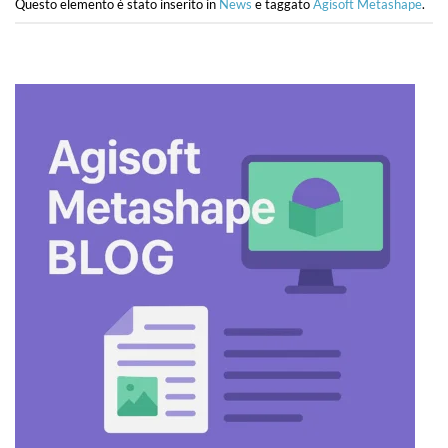
Questo elemento è stato inserito in
News
e taggato
Agisoft Metashape
.