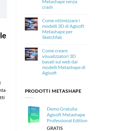
Metashape senza
c’è
crash
di
nuovo
Nessun
e
commento
perché
Come ottimizzare i
su
è
Come
modelli 3D di Agisoft
importante
elaborare
per
Metashape per
20.000
le
la
immagini
Sketchfab
fotogrammetria
di
droni
Nessun
con
commento
Come creare
su
Agisoft
Come
Metashape
visualizzatori 3D
ottimizzare
senza
basati sul web dai
i
crash
modelli
modelli Metashape di
3D
Agisoft
di
Agisoft
Nessun
Metashape
i
commento
per
su
Sketchfab
nta
PRODOTTI METASHAPE
Come
creare
tti
visualizzatori
3D
basati
Demo Gratuita
sul
web
Agisoft Metashape
dai
Professional Edition
modelli
Metashape
GRATIS
di