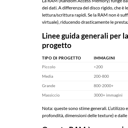
La RAM (Random Access Memory) funge da s
dei dati. A differenza del disco rigido, che è
lettura/scrittura rapidi. Se la RAM non è suffi
virtuale), riducendo drasticamente le prestaz
Linee guida generali per l
progetto
TIPO DI PROGETTO
IMMAGINI
Piccolo
<200
Media
200-800
Grande
800-2000+
Massiccio
3000+ immagini
Nota: queste sono stime generali. L’utilizzo 
profondità, dimensioni delle texture) e dalle