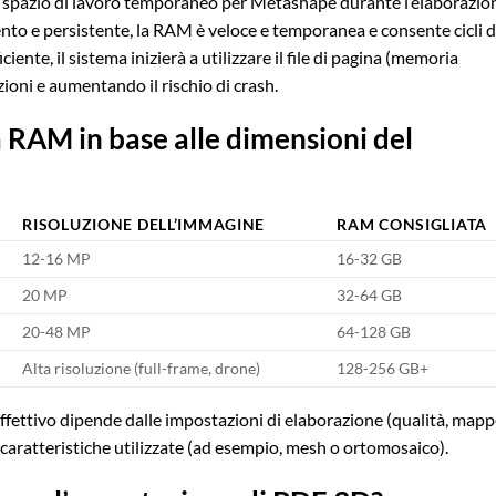
pazio di lavoro temporaneo per Metashape durante l’elaborazio
 lento e persistente, la RAM è veloce e temporanea e consente cicli d
ciente, il sistema inizierà a utilizzare il file di pagina (memoria
ioni e aumentando il rischio di crash.
a RAM in base alle dimensioni del
RISOLUZIONE DELL’IMMAGINE
RAM CONSIGLIATA
12-16 MP
16-32 GB
20 MP
32-64 GB
20-48 MP
64-128 GB
Alta risoluzione (full-frame, drone)
128-256 GB+
effettivo dipende dalle impostazioni di elaborazione (qualità, mapp
 caratteristiche utilizzate (ad esempio, mesh o ortomosaico).