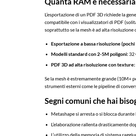
Quanta RAM è necessaria 
L’esportazione di un PDF 3D richiede la gen
compatibile con i visualizzatori di PDF (so
soprattutto se la mesh è ad alta risoluzione o
Esportazione a bassa risoluzione (pochi
Modelli standard con 2-5M poligoni:
32 
PDF 3D ad alta risoluzione con texture:
Se la mesh è estremamente grande (10M+ polig
strumenti esterni come le pipeline di conve
Segni comuni che hai bis
Metashape si arresta o si blocca durante 
L’elaborazione rallenta drasticamente do
L’utilizzo della memoria di sistema raggi