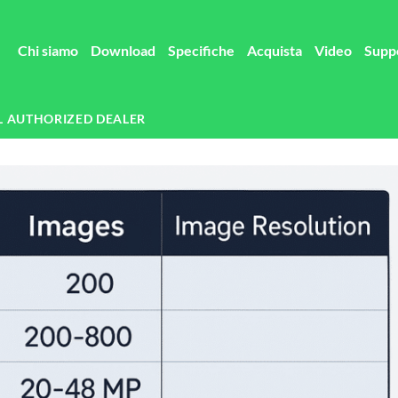
Chi siamo
Download
Specifiche
Acquista
Video
Supp
L AUTHORIZED DEALER