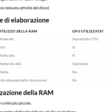
o (elevata attività del disco)
se di elaborazione
UTILIZZO DELLA RAM
GPU UTILIZZATA?
Moderato
Soprattutto CPU
Alto
Sì
Molto alto
Sì
Moderato-alto
Opzionale
Media
No
Alto (dipende dalla risoluzione)
No
zzazione della RAM
n unità più piccole.
re prima dell’output finale ad alta risoluzione