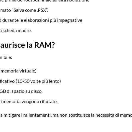
ormato “Salva come .PSX”.
d durante le elaborazioni più impegnative
a scheda madre.
saurisce la RAM?
ibile:
a (memoria virtuale)
cativo (10-50 volte più lento)
GB di spazio su disco.
 di memoria vengono rifiutate.
 a mitigare i rallentamenti, ma non sostituisce la necessità di mem