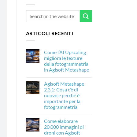
ARTICOLI RECENTI
Come l’AI Upscaling
migliora le texture
della fotogrammetria
in Agisoft Metashape
Nessun
commento
Agisoft Metashape
su
Come
2.3.1: Cosa c’è di
l’AI
nuovo e perché è
Upscaling
migliora
importante per la
le
fotogrammetria
texture
della
Nessun
fotogrammetria
commento
in
Come elaborare
su
Agisoft
Agisoft
20.000 immagini di
Metashape
Metashape
droni con Agisoft
2.3.1:
Cosa