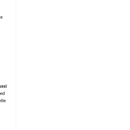
ne
ussi
 ed
elle