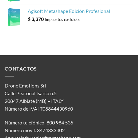
Agisoft Metashape Edición Profesional
$
3,370
Impuestos excluidos
CONTACTOS
Drone Emotions Srl
Calle Peatonal Isarco n.5
20847 Albiate (MB) – ITALY
Número de IVA IT08844430960
Número telefónico: 800 984 535
Número móvil: 3474333302
Apoyo:
info@agisoftmetashape.com