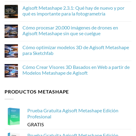
No
hay
Agisoft Metashape 2.3.1: Qué hay de nuevo y por
comentarios
en
qué es importante para la fotogrametría
Cómo
el
No
aumento
hay
Cómo procesar 20.000 imágenes de drones en
de
comentarios
escala
en
Agisoft Metashape sin que se cuelgue
de
Agisoft
IA
Metashape
No
mejora
2.3.1:
hay
Cómo optimizar modelos 3D de Agisoft Metashape
las
Qué
comentarios
texturas
hay
en
para Sketchfab
de
de
Cómo
fotogrametría
nuevo
procesar
No
en
y
20.000
hay
Cómo Crear Visores 3D Basados en Web a partir de
Agisoft
por
imágenes
comentarios
Metashape
qué
de
en
Modelos Metashape de Agisoft
es
drones
Cómo
importante
en
optimizar
No
para
Agisoft
modelos
hay
la
Metashape
3D
comentarios
PRODUCTOS METASHAPE
fotogrametría
sin
de
en
que
Agisoft
Cómo
se
Metashape
Crear
cuelgue
para
Visores
Sketchfab
3D
Prueba Gratuita Agisoft Metashape Edición
Basados
en
Profesional
Web
a
GRATIS
partir
de
Modelos
Prueba Gratuita Agisoft Metashape Edición