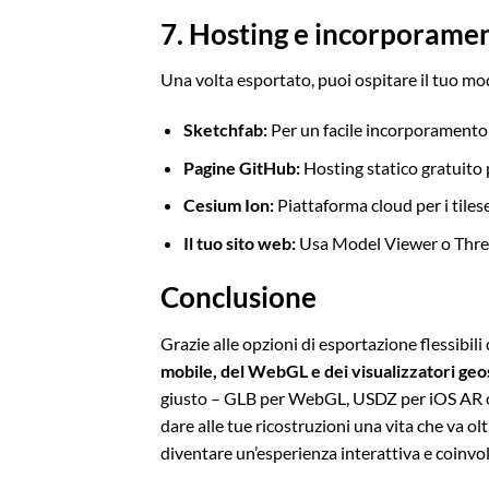
7. Hosting e incorporame
Una volta esportato, puoi ospitare il tuo mo
Sketchfab:
Per un facile incorporamento
Pagine GitHub:
Hosting statico gratuito
Cesium Ion:
Piattaforma cloud per i tile
Il tuo sito web:
Usa Model Viewer o Three
Conclusione
Grazie alle opzioni di esportazione flessibili
mobile, del WebGL e dei visualizzatori geos
giusto – GLB per WebGL, USDZ per iOS AR o 
dare alle tue ricostruzioni una vita che va o
diventare un’esperienza interattiva e coinvol