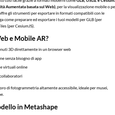
to così facile grazie a formati moderni come
GLB, USDZ e Cesium
tà Aumentata basata sul Web)
, per la visualizzazione mobile o pe
ffre gli strumenti per esportare in formati compatibili con le
ega come preparare ed esportare i tuoi modelli per GLB (per
les (per CesiumJS).
Web e Mobile AR?
ntenuti 3D direttamente in un browser web
one senza bisogno di app
e virtuali online
 collaboratori
oro di fotogrammetria altamente accessibile, ideale per musei,
ne.
modello in Metashape