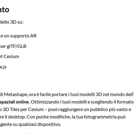
nto
dello 3D su:
 e un supporto AR
 per glTF/GLB
set Cesium
.js
 di Metashape, ora è facile portare i tuoi modelli 3D nel mondo dell’
paziali online
. Ottimizzando i tuoi modelli e scegliendo il formato
3D Tiles per Cesium – puoi raggiungere un pubblico più vasto e
ltre il desktop. Con poche modifiche, la tua fotogrammetria può
gente su qualsiasi dispositivo.