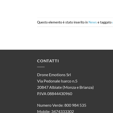
Questo elemento è stato inserito in
News
e taggato
CONTATTI
Drone Emotions Srl
Via Pedonale Isarco n.5
20847 Albiate (Monza e Brianza)
P.IVA 08844430960
Numero Verde: 800 984 535
Mobile: 3474333302