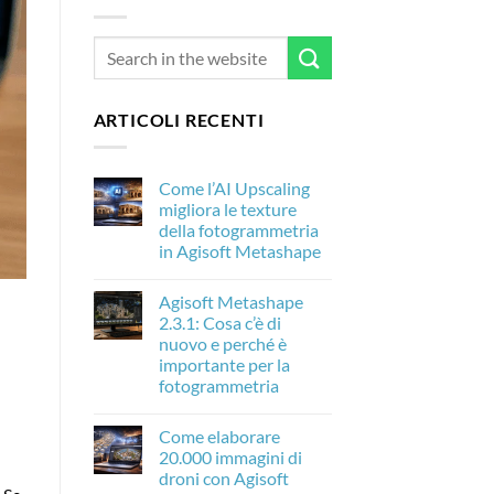
ARTICOLI RECENTI
Come l’AI Upscaling
migliora le texture
della fotogrammetria
in Agisoft Metashape
Nessun
commento
Agisoft Metashape
su
Come
2.3.1: Cosa c’è di
l’AI
nuovo e perché è
Upscaling
migliora
importante per la
le
fotogrammetria
texture
della
Nessun
fotogrammetria
commento
in
Come elaborare
su
Agisoft
Agisoft
20.000 immagini di
Metashape
Metashape
droni con Agisoft
2.3.1:
Cosa