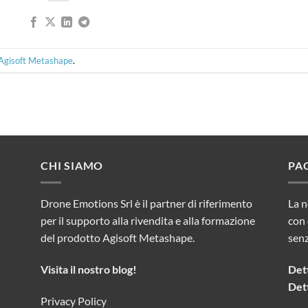
Agisoft Metashape
.
CHI SIAMO
PA
Drone Emotions Srl è il partner di riferimento
La n
per il supporto alla rivendita e alla formazione
con 
del prodotto Agisoft Metashape.
sen
Visita il nostro blog!
Dett
Dett
Privacy Policy