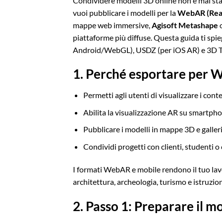
Condividere modelli 3D online non è mai sta
vuoi pubblicare i modelli per la
WebAR (Real
mappe web immersive,
Agisoft Metashape
o
piattaforme più diffuse. Questa guida ti spi
Android/WebGL), USDZ (per iOS AR) e 3D Ti
1. Perché esportare per 
Permetti agli utenti di visualizzare i co
Abilita la visualizzazione AR su smartph
Pubblicare i modelli in mappe 3D e galleri
Condividi progetti con clienti, studenti o
I formati WebAR e mobile rendono il tuo lav
architettura, archeologia, turismo e istruzio
2. Passo 1: Preparare il 