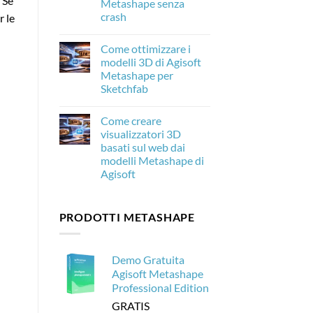
. Se
Metashape senza
c’è
crash
r le
di
nuovo
Nessun
e
commento
perché
Come ottimizzare i
su
è
Come
modelli 3D di Agisoft
importante
elaborare
per
Metashape per
20.000
la
immagini
Sketchfab
fotogrammetria
di
droni
Nessun
con
commento
Come creare
su
Agisoft
Come
Metashape
visualizzatori 3D
ottimizzare
senza
basati sul web dai
i
crash
modelli
modelli Metashape di
3D
Agisoft
di
Agisoft
Nessun
Metashape
commento
per
su
Sketchfab
PRODOTTI METASHAPE
Come
creare
visualizzatori
3D
basati
Demo Gratuita
sul
web
Agisoft Metashape
dai
Professional Edition
modelli
Metashape
GRATIS
di