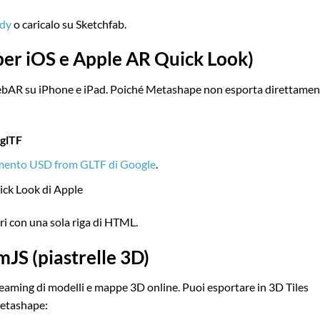
rdy
o caricalo su Sketchfab.
per iOS e Apple AR Quick Look)
WebAR su iPhone e iPad. Poiché Metashape non esporta direttamen
 glTF
mento USD from GLTF di Google
.
uick Look di Apple
ari con una sola riga di HTML.
mJS (piastrelle 3D)
eaming di modelli e mappe 3D online. Puoi esportare in 3D Tiles
etashape: