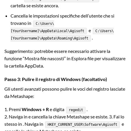
cartella se esiste ancora.
Cancella le impostazioni specifiche dell’utente che si
trovano in
C:\Users\
e
[YourUsername]\AppData\Local\Agisoft
C:\Users\
.
[YourUsername]\AppData\Roaming\Agisoft
Suggerimento: potrebbe essere necessario attivare la
funzione “Mostra file nascosti” in Esplora file per visualizzare
la cartella AppData.
Passo 3: Pulire il registro di Windows (facoltativo)
Gli utenti avanzati possono pulire le voci del registro lasciate
da Metashape:
1. Premi
Windows + R
e digita
.
regedit
2. Naviga in e cancella la chiave Metashape se esiste. 3. Fai lo
stesso in . Naviga in
e
HKEY_CURRENT_USER\Software\Agisoft