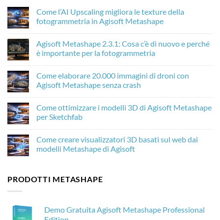
Come l’AI Upscaling migliora le texture della
fotogrammetria in Agisoft Metashape
Nessun
commento
Agisoft Metashape 2.3.1: Cosa c’è di nuovo e perché
su
Come
è importante per la fotogrammetria
l’AI
Upscaling
Nessun
migliora
commento
Come elaborare 20.000 immagini di droni con
le
su
texture
Agisoft
Agisoft Metashape senza crash
della
Metashape
fotogrammetria
2.3.1:
Nessun
in
Cosa
commento
Come ottimizzare i modelli 3D di Agisoft Metashape
Agisoft
c’è
su
Metashape
di
Come
per Sketchfab
nuovo
elaborare
e
20.000
Nessun
perché
immagini
commento
Come creare visualizzatori 3D basati sul web dai
è
di
su
importante
droni
Come
modelli Metashape di Agisoft
per
con
ottimizzare
la
Agisoft
i
Nessun
fotogrammetria
Metashape
modelli
commento
senza
3D
su
PRODOTTI METASHAPE
crash
di
Come
Agisoft
creare
Metashape
visualizzatori
per
3D
Sketchfab
basati
Demo Gratuita Agisoft Metashape Professional
sul
web
Edition