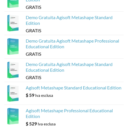
dai
modelli
GRATIS
Metashape
di
Agisoft
Demo Gratuita Agisoft Metashape Standard
Edition
GRATIS
Demo Gratuita Agisoft Metashape Professional
Educational Edition
GRATIS
Demo Gratuita Agisoft Metashape Standard
Educational Edition
GRATIS
Agisoft Metashape Standard Educational Edition
$
59
Iva esclusa
Agisoft Metashape Professional Educational
Edition
$
529
Iva esclusa