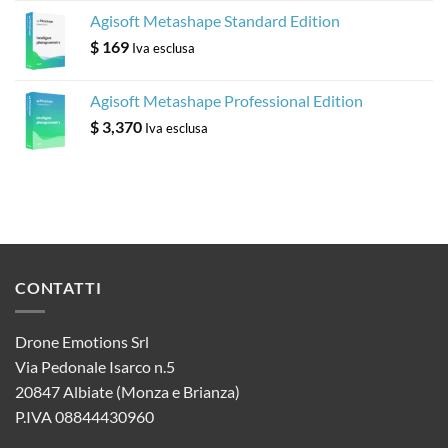
Agisoft Metashape Standard Edition
$
169
Iva esclusa
Agisoft Metashape Professional Edition
$
3,370
Iva esclusa
CONTATTI
Drone Emotions Srl
Via Pedonale Isarco n.5
20847 Albiate (Monza e Brianza)
P.IVA 08844430960