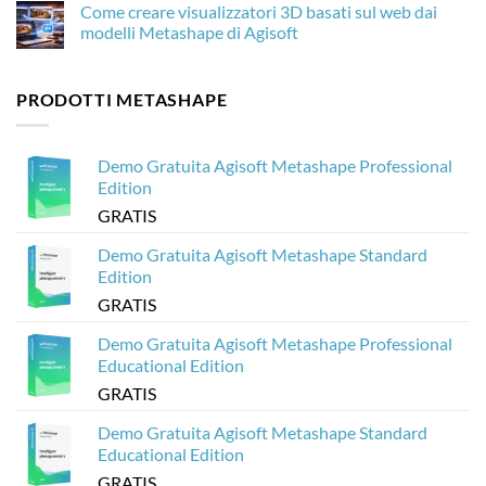
Come creare visualizzatori 3D basati sul web dai
è
di
su
importante
droni
Come
modelli Metashape di Agisoft
per
con
ottimizzare
la
Agisoft
i
Nessun
fotogrammetria
Metashape
modelli
commento
senza
3D
su
PRODOTTI METASHAPE
crash
di
Come
Agisoft
creare
Metashape
visualizzatori
per
3D
Sketchfab
basati
Demo Gratuita Agisoft Metashape Professional
sul
web
Edition
dai
modelli
GRATIS
Metashape
di
Agisoft
Demo Gratuita Agisoft Metashape Standard
Edition
GRATIS
Demo Gratuita Agisoft Metashape Professional
Educational Edition
GRATIS
Demo Gratuita Agisoft Metashape Standard
Educational Edition
GRATIS