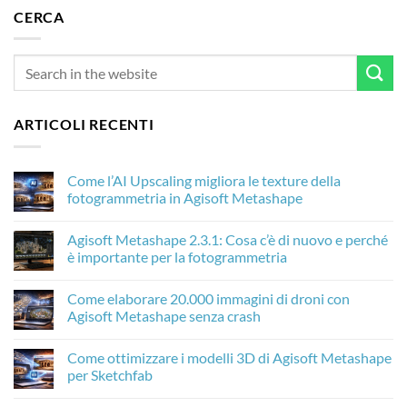
CERCA
ARTICOLI RECENTI
Come l’AI Upscaling migliora le texture della
fotogrammetria in Agisoft Metashape
Nessun
commento
Agisoft Metashape 2.3.1: Cosa c’è di nuovo e perché
su
Come
è importante per la fotogrammetria
l’AI
Upscaling
Nessun
migliora
commento
Come elaborare 20.000 immagini di droni con
le
su
texture
Agisoft
Agisoft Metashape senza crash
della
Metashape
fotogrammetria
2.3.1:
Nessun
in
Cosa
commento
Come ottimizzare i modelli 3D di Agisoft Metashape
Agisoft
c’è
su
Metashape
di
Come
per Sketchfab
nuovo
elaborare
e
20.000
Nessun
perché
immagini
commento