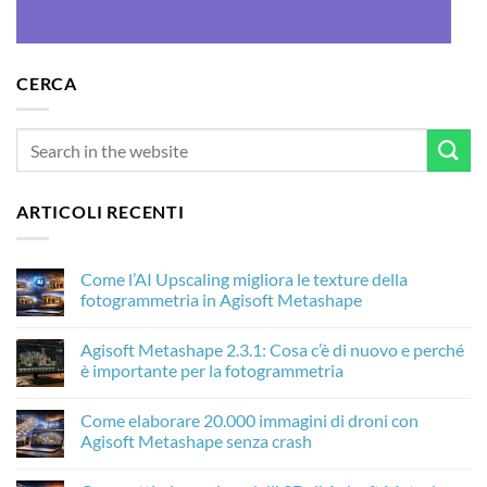
CERCA
ARTICOLI RECENTI
Come l’AI Upscaling migliora le texture della
fotogrammetria in Agisoft Metashape
Nessun
commento
Agisoft Metashape 2.3.1: Cosa c’è di nuovo e perché
su
Come
è importante per la fotogrammetria
l’AI
Upscaling
Nessun
migliora
commento
Come elaborare 20.000 immagini di droni con
le
su
texture
Agisoft
Agisoft Metashape senza crash
della
Metashape
fotogrammetria
2.3.1:
Nessun
in
Cosa
commento