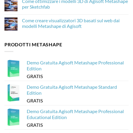
Come ottimizzare i modelli 3D di Agisoft Metashape
Agisoft
c’è
su
Metashape
di
Come
per Sketchfab
nuovo
elaborare
e
20.000
Nessun
perché
immagini
commento
Come creare visualizzatori 3D basati sul web dai
è
di
su
importante
droni
Come
modelli Metashape di Agisoft
per
con
ottimizzare
la
Agisoft
i
Nessun
fotogrammetria
Metashape
modelli
commento
senza
3D
su
PRODOTTI METASHAPE
crash
di
Come
Agisoft
creare
Metashape
visualizzatori
per
3D
Sketchfab
basati
Demo Gratuita Agisoft Metashape Professional
sul
web
Edition
dai
modelli
GRATIS
Metashape
di
Agisoft
Demo Gratuita Agisoft Metashape Standard
Edition
GRATIS
Demo Gratuita Agisoft Metashape Professional
Educational Edition
GRATIS