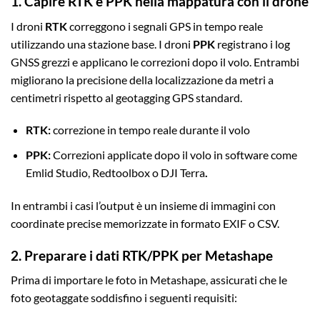
1. Capire RTK e PPK nella mappatura con il drone
I droni
RTK
correggono i segnali GPS in tempo reale
utilizzando una stazione base. I droni
PPK
registrano i log
GNSS grezzi e applicano le correzioni dopo il volo. Entrambi
migliorano la precisione della localizzazione da metri a
centimetri rispetto al geotagging GPS standard.
RTK:
correzione in tempo reale durante il volo
PPK:
Correzioni applicate dopo il volo in software come
Emlid Studio, Redtoolbox o DJI Terra
.
In entrambi i casi l’output è un insieme di immagini con
coordinate precise memorizzate in formato EXIF o CSV.
2. Preparare i dati RTK/PPK per Metashape
Prima di importare le foto in Metashape, assicurati che le
foto geotaggate soddisfino i seguenti requisiti: