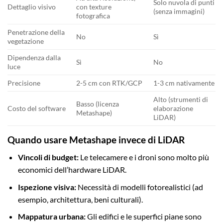
Solo nuvola di punti
Dettaglio visivo
con texture
(senza immagini)
fotografica
Penetrazione della
No
Sì
vegetazione
Dipendenza dalla
Sì
No
luce
Precisione
2-5 cm con RTK/GCP
1-3 cm nativamente
Alto (strumenti di
Basso (licenza
Costo del software
elaborazione
Metashape)
LiDAR)
Quando usare Metashape invece di LiDAR
Vincoli di budget:
Le telecamere e i droni sono molto più
economici dell’hardware LiDAR.
Ispezione visiva:
Necessità di modelli fotorealistici (ad
esempio, architettura, beni culturali).
Mappatura urbana:
Gli edifici e le superfici piane sono