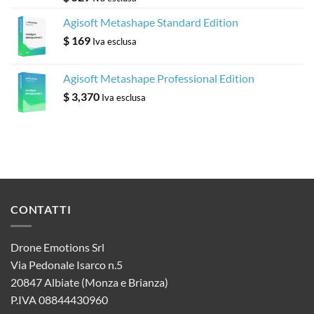
Agisoft Metashape Standard Edition
$
169
Iva esclusa
Agisoft Metashape Professional Edition
$
3,370
Iva esclusa
CONTATTI
Drone Emotions Srl
Via Pedonale Isarco n.5
20847 Albiate (Monza e Brianza)
P.IVA 08844430960