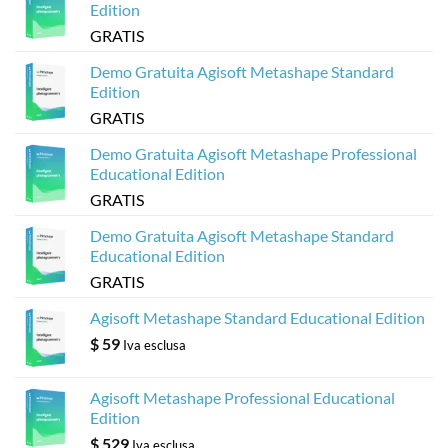
web
Edition
dai
modelli
GRATIS
Metashape
di
Agisoft
Demo Gratuita Agisoft Metashape Standard
Edition
GRATIS
Demo Gratuita Agisoft Metashape Professional
Educational Edition
GRATIS
Demo Gratuita Agisoft Metashape Standard
Educational Edition
GRATIS
Agisoft Metashape Standard Educational Edition
$
59
Iva esclusa
Agisoft Metashape Professional Educational
Edition
$
529
Iva esclusa