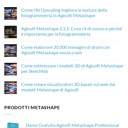
Come l’AI Upscaling migliora le texture della
fotogrammetria in Agisoft Metashape
Nessun
commento
Agisoft Metashape 2.3.1: Cosa c’è di nuovo e perché
su
Come
è importante per la fotogrammetria
l’AI
Upscaling
Nessun
migliora
commento
Come elaborare 20.000 immagini di droni con
le
su
texture
Agisoft
Agisoft Metashape senza crash
della
Metashape
fotogrammetria
2.3.1:
Nessun
in
Cosa
commento
Come ottimizzare i modelli 3D di Agisoft Metashape
Agisoft
c’è
su
Metashape
di
Come
per Sketchfab
nuovo
elaborare
e
20.000
Nessun
perché
immagini
commento
Come creare visualizzatori 3D basati sul web dai
è
di
su
importante
droni
Come
modelli Metashape di Agisoft
per
con
ottimizzare
la
Agisoft
i
Nessun
fotogrammetria
Metashape
modelli
commento
senza
3D
su
PRODOTTI METASHAPE
crash
di
Come
Agisoft
creare
Metashape
visualizzatori
per
3D
Sketchfab
basati
Demo Gratuita Agisoft Metashape Professional
sul