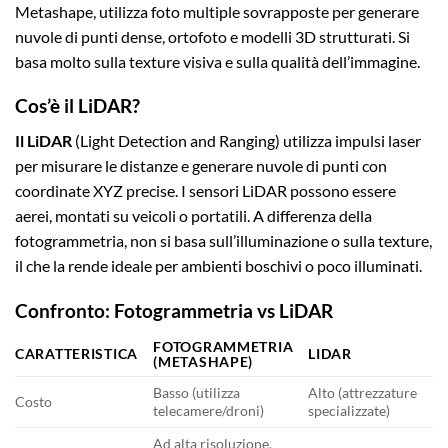
Metashape, utilizza foto multiple sovrapposte per generare
nuvole di punti dense, ortofoto e modelli 3D strutturati. Si
basa molto sulla texture visiva e sulla qualità dell’immagine.
Cos’è il LiDAR?
Il LiDAR
(Light Detection and Ranging) utilizza impulsi laser
per misurare le distanze e generare nuvole di punti con
coordinate XYZ precise. I sensori LiDAR possono essere
aerei, montati su veicoli o portatili. A differenza della
fotogrammetria, non si basa sull’illuminazione o sulla texture,
il che la rende ideale per ambienti boschivi o poco illuminati.
Confronto: Fotogrammetria vs LiDAR
FOTOGRAMMETRIA
CARATTERISTICA
LIDAR
(METASHAPE)
Basso (utilizza
Alto (attrezzature
Costo
telecamere/droni)
specializzate)
Ad alta risoluzione,