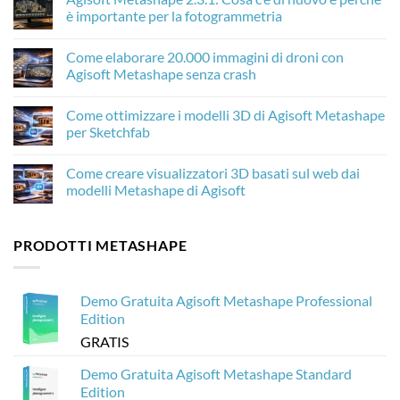
Come
è importante per la fotogrammetria
l’AI
Upscaling
Nessun
migliora
commento
Come elaborare 20.000 immagini di droni con
le
su
texture
Agisoft
Agisoft Metashape senza crash
della
Metashape
fotogrammetria
2.3.1:
Nessun
in
Cosa
commento
Come ottimizzare i modelli 3D di Agisoft Metashape
Agisoft
c’è
su
Metashape
di
Come
per Sketchfab
nuovo
elaborare
e
20.000
Nessun
perché
immagini
commento
Come creare visualizzatori 3D basati sul web dai
è
di
su
importante
droni
Come
modelli Metashape di Agisoft
per
con
ottimizzare
la
Agisoft
i
Nessun
fotogrammetria
Metashape
modelli
commento
senza
3D
su
PRODOTTI METASHAPE
crash
di
Come
Agisoft
creare
Metashape
visualizzatori
per
3D
Sketchfab
basati
Demo Gratuita Agisoft Metashape Professional
sul
web
Edition
dai
modelli
GRATIS
Metashape
di
Agisoft
Demo Gratuita Agisoft Metashape Standard
Edition