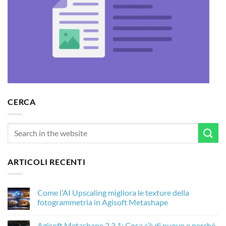
CERCA
ARTICOLI RECENTI
Come l’AI Upscaling migliora le texture della
fotogrammetria in Agisoft Metashape
Nessun
commento
Agisoft Metashape 2.3.1: Cosa c’è di nuovo e perché
su