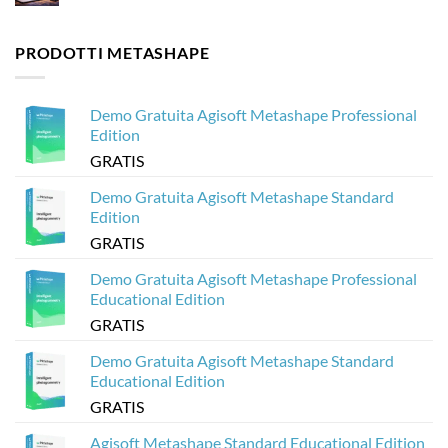
la
Agisoft
i
Nessun
fotogrammetria
Metashape
modelli
commento
senza
3D
su
PRODOTTI METASHAPE
crash
di
Come
Agisoft
creare
Metashape
visualizzatori
per
3D
Sketchfab
basati
Demo Gratuita Agisoft Metashape Professional
sul
web
Edition
dai
modelli
GRATIS
Metashape
di
Agisoft
Demo Gratuita Agisoft Metashape Standard
Edition
GRATIS
Demo Gratuita Agisoft Metashape Professional
Educational Edition
GRATIS
Demo Gratuita Agisoft Metashape Standard
Educational Edition
GRATIS
Agisoft Metashape Standard Educational Edition