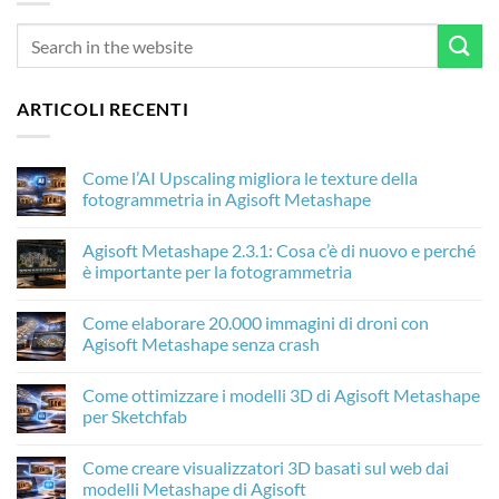
ARTICOLI RECENTI
Come l’AI Upscaling migliora le texture della
fotogrammetria in Agisoft Metashape
Nessun
commento
Agisoft Metashape 2.3.1: Cosa c’è di nuovo e perché
su
Come
è importante per la fotogrammetria
l’AI
Upscaling
Nessun
migliora
commento
Come elaborare 20.000 immagini di droni con
le
su
texture
Agisoft
Agisoft Metashape senza crash
della
Metashape
fotogrammetria
2.3.1:
Nessun
in
Cosa
commento
Come ottimizzare i modelli 3D di Agisoft Metashape
Agisoft
c’è
su
Metashape
di
Come
per Sketchfab
nuovo
elaborare
e
20.000
Nessun
perché
immagini
commento
Come creare visualizzatori 3D basati sul web dai
è
di
su
importante
droni
Come
modelli Metashape di Agisoft
per
con
ottimizzare