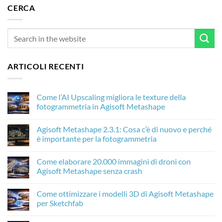
CERCA
ARTICOLI RECENTI
Come l’AI Upscaling migliora le texture della
fotogrammetria in Agisoft Metashape
Nessun
commento
Agisoft Metashape 2.3.1: Cosa c’è di nuovo e perché
su
Come
è importante per la fotogrammetria
l’AI
Upscaling
Nessun
migliora
commento
Come elaborare 20.000 immagini di droni con
le
su
texture
Agisoft
Agisoft Metashape senza crash
della
Metashape
fotogrammetria
2.3.1:
Nessun
in
Cosa
commento
Come ottimizzare i modelli 3D di Agisoft Metashape
Agisoft
c’è
su
Metashape
di
Come
per Sketchfab
nuovo
elaborare
e
20.000
Nessun
perché
immagini
commento