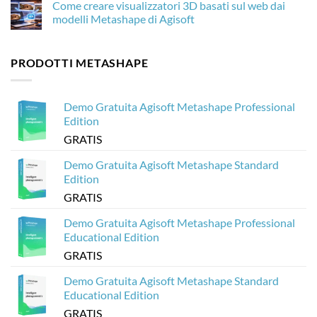
Come creare visualizzatori 3D basati sul web dai
è
di
su
importante
droni
Come
modelli Metashape di Agisoft
per
con
ottimizzare
la
Agisoft
i
Nessun
fotogrammetria
Metashape
modelli
commento
senza
3D
su
PRODOTTI METASHAPE
crash
di
Come
Agisoft
creare
Metashape
visualizzatori
per
3D
Sketchfab
basati
Demo Gratuita Agisoft Metashape Professional
sul
web
Edition
dai
modelli
GRATIS
Metashape
di
Agisoft
Demo Gratuita Agisoft Metashape Standard
Edition
GRATIS
Demo Gratuita Agisoft Metashape Professional
Educational Edition
GRATIS
Demo Gratuita Agisoft Metashape Standard
Educational Edition
GRATIS