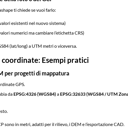
hape ti chiede se vuoi farlo:
valori esistenti nel nuovo sistema)
alori numerici ma cambiare l’etichetta CRS)
84 (lat/long) a UTM metri o viceversa.
 coordinate: Esempi pratici
 per progetti di mappatura
ordinate GPS.
bia da
EPSG:4326 (WGS84)
a
EPSG:32633 (WGS84 / UTM Zon
sto.
P sono in metri, adatti per il rilievo, i DEM e l’esportazione CAD.