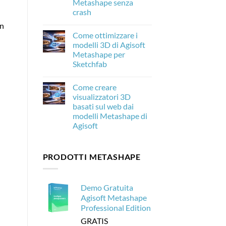
Metashape senza
c’è
crash
di
nuovo
Nessun
un
e
commento
perché
Come ottimizzare i
su
è
Come
modelli 3D di Agisoft
importante
elaborare
per
Metashape per
20.000
la
immagini
Sketchfab
fotogrammetria
di
droni
Nessun
con
commento
Come creare
su
Agisoft
Come
Metashape
visualizzatori 3D
ottimizzare
senza
basati sul web dai
i
crash
modelli
modelli Metashape di
3D
Agisoft
di
Agisoft
Nessun
Metashape
commento
per
su
Sketchfab
PRODOTTI METASHAPE
Come
creare
visualizzatori
3D
basati
Demo Gratuita
sul
web
Agisoft Metashape
dai
Professional Edition
modelli
Metashape
GRATIS
di