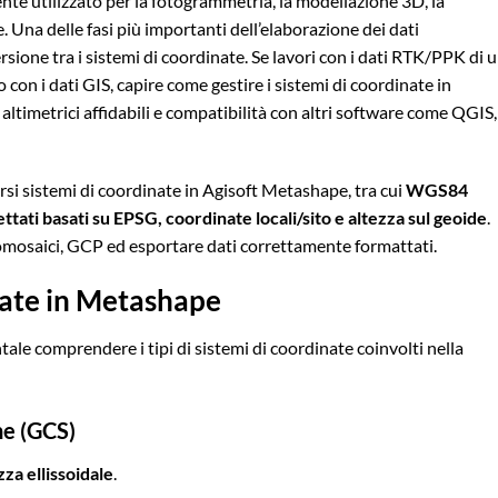
te utilizzato per la fotogrammetria, la modellazione 3D, la
. Una delle fasi più importanti dell’elaborazione dei dati
ersione tra i
sistemi di coordinate
. Se lavori con i dati RTK/PPK di 
o con i dati GIS, capire come gestire i sistemi di coordinate in
 altimetrici affidabili e compatibilità con altri software come QGIS,
si sistemi di coordinate in Agisoft Metashape, tra cui
WGS84
ttati basati su EPSG, coordinate locali/sito e altezza sul geoide
.
omosaici, GCP ed esportare dati correttamente formattati.
inate in Metashape
ale comprendere i tipi di sistemi di coordinate coinvolti nella
he (GCS)
zza ellissoidale
.