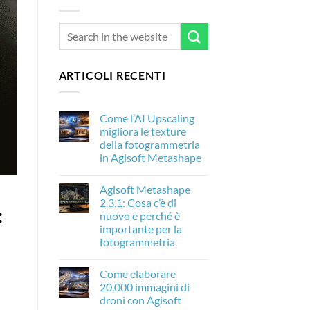
ARTICOLI RECENTI
Come l’AI Upscaling
migliora le texture
della fotogrammetria
in Agisoft Metashape
Nessun
commento
Agisoft Metashape
su
Come
2.3.1: Cosa c’è di
l’AI
:
nuovo e perché è
Upscaling
migliora
importante per la
le
fotogrammetria
texture
della
Nessun
fotogrammetria
commento
in
Come elaborare
su
Agisoft
Agisoft
20.000 immagini di
Metashape
Metashape
droni con Agisoft
2.3.1:
Cosa