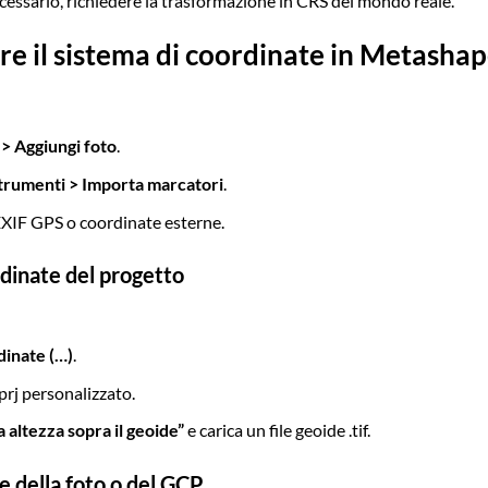
ecessario, richiedere la trasformazione in CRS del mondo reale.
e il sistema di coordinate in Metasha
 > Aggiungi foto
.
trumenti > Importa marcatori
.
 EXIF GPS o coordinate esterne.
rdinate del progetto
dinate (…)
.
.prj personalizzato.
 altezza sopra il geoide”
e carica un file geoide .tif.
e della foto o del GCP