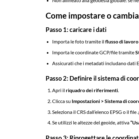
Non allineato alla geodesia globale: se n
Come impostare o cambiar
Passo 1: caricare i dati
Importa le foto tramite il
flusso di lavoro
Importa le coordinate GCP/file tramite
S
Assicurati che i metadati includano dati
Passo 2: Definire il sistema di coo
Apri il
riquadro dei riferimenti
.
Clicca su
Impostazioni > Sistema di coor
Seleziona il CRS dall’elenco EPSG o il file 
Se utilizzi le altezze del geoide, attiva
“Usa
Passo 3: Riprogettare le coordinat