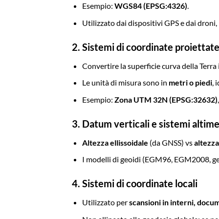
Esempio:
WGS84 (EPSG:4326)
.
Utilizzato dai dispositivi GPS e dai droni,
2. Sistemi di coordinate proiettat
Convertire la superficie curva della Terra
Le unità di misura sono in
metri o piedi
, 
Esempio:
Zona UTM 32N (EPSG:32632)
3. Datum verticali e sistemi altime
Altezza ellissoidale
(da GNSS) vs
altezz
I modelli di geoidi (EGM96, EGM2008, geoi
4. Sistemi di coordinate locali
Utilizzato per
scansioni in interni, docu