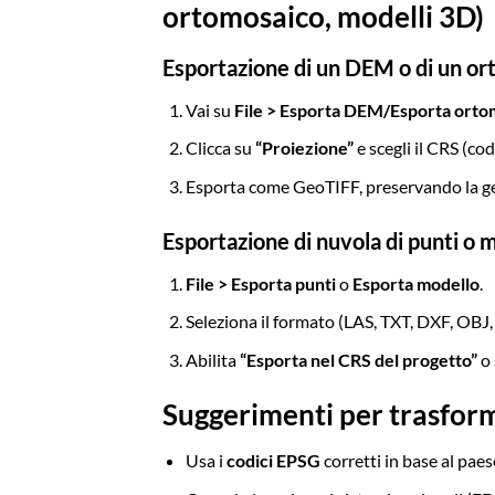
ortomosaico, modelli 3D)
Esportazione di un DEM o di un or
Vai su
File > Esporta DEM/Esporta orto
Clicca su
“Proiezione”
e scegli il CRS (co
Esporta come GeoTIFF, preservando la ge
Esportazione di nuvola di punti o 
File > Esporta punti
o
Esporta modello
.
Seleziona il formato (LAS, TXT, DXF, OBJ, 
Abilita
“Esporta nel CRS del progetto”
o 
Suggerimenti per trasform
Usa i
codici EPSG
corretti in base al paes