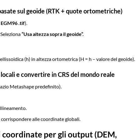
basate sul geoide (RTK + quote ortometriche)
o
EGM96 .tif
).
 Seleziona
“Usa altezza sopra il geoide”.
issoidica (h) in altezza ortometrica (H = h – valore del geoide).
locali e convertire in CRS del mondo reale
spazio Metashape predefinito).
allineamento.
corrispondere alle coordinate globali.
i coordinate per gli output (DEM,