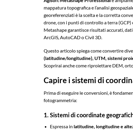
Agisoft Metashape Professional
è ampiamen
mappatura topografica e l’analisi geospaziale
georeferenziati è la scelta e la corretta conv
drone, con i punti di controllo a terra (GCP) 
Metashape garantisce risultati accurati, dati
ArcGIS, AutoCAD o Civil 3D.
Questo articolo spiega come convertire diver
(latitudine/longitudine), UTM, sistemi proie
Scoprirai anche come riproiettare DEM, ort
Capire i sistemi di coord
Prima di eseguire le conversioni, è fondament
fotogrammetria:
1. Sistemi di coordinate geografic
Espressa in
latitudine, longitudine e alte