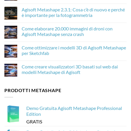
Nessun
commento
Agisoft Metashape 2.3.1: Cosa c’è di nuovo e perché
su
Come
è importante per la fotogrammetria
l’AI
Upscaling
Nessun
migliora
commento
Come elaborare 20.000 immagini di droni con
le
su
texture
Agisoft
Agisoft Metashape senza crash
della
Metashape
fotogrammetria
2.3.1:
Nessun
in
Cosa
commento
Come ottimizzare i modelli 3D di Agisoft Metashape
Agisoft
c’è
su
Metashape
di
Come
per Sketchfab
nuovo
elaborare
e
20.000
Nessun
perché
immagini
commento
Come creare visualizzatori 3D basati sul web dai
è
di
su
importante
droni
Come
modelli Metashape di Agisoft
per
con
ottimizzare
la
Agisoft
i
Nessun
fotogrammetria
Metashape
modelli
commento
senza
3D
su
PRODOTTI METASHAPE
crash
di
Come
Agisoft
creare
Metashape
visualizzatori
per
3D
Sketchfab
basati
Demo Gratuita Agisoft Metashape Professional
sul
web
Edition
dai
modelli
GRATIS
Metashape
di