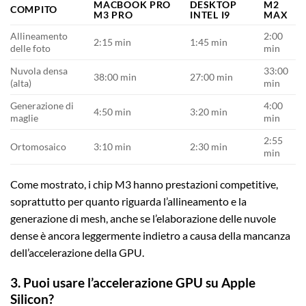
MACBOOK PRO
DESKTOP
M2
COMPITO
M3 PRO
INTEL I9
MAX
Allineamento
2:00
2:15 min
1:45 min
delle foto
min
Nuvola densa
33:00
38:00 min
27:00 min
(alta)
min
Generazione di
4:00
4:50 min
3:20 min
maglie
min
2:55
Ortomosaico
3:10 min
2:30 min
min
Come mostrato, i chip M3 hanno prestazioni competitive,
soprattutto per quanto riguarda l’allineamento e la
generazione di mesh, anche se l’elaborazione delle nuvole
dense è ancora leggermente indietro a causa della mancanza
dell’accelerazione della GPU.
3. Puoi usare l’accelerazione GPU su Apple
Silicon?